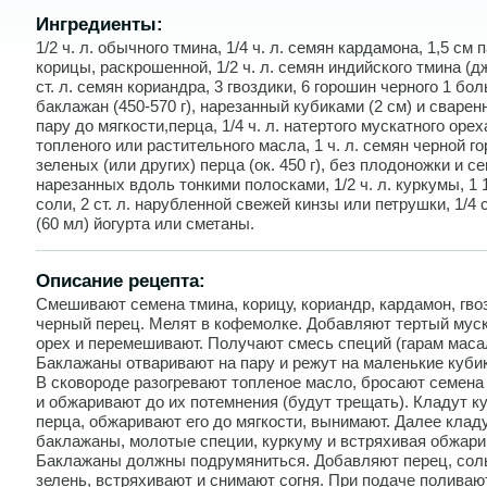
Ингредиенты:
1/2 ч. л. обычного тмина, 1/4 ч. л. семян кардамона, 1,5 см 
корицы, раскрошенной, 1/2 ч. л. семян индийского тмина (дж
ст. л. семян кориандра, 3 гвоздики, 6 горошин черного 1 бо
баклажан (450-570 г), нарезанный кубиками (2 см) и сварен
пару до мягкости,перца, 1/4 ч. л. натертого мускатного ореха,
топленого или растительного масла, 1 ч. л. семян черной г
зеленых (или других) перца (ок. 450 г), без плодоножки и се
нарезанных вдоль тонкими полосками, 1/2 ч. л. куркумы, 1 1/
соли, 2 ст. л. нарубленной свежей кинзы или петрушки, 1/4 
(60 мл) йогурта или сметаны.
Описание рецепта:
Смешивают семена тмина, корицу, кориандр, кардамон, гвоз
черный перец. Мелят в кофемолке. Добавляют тертый мус
орех и перемешивают. Получают смесь специй (гарам маса
Баклажаны отваривают на пару и режут на маленькие кубик
В сковороде разогревают топленое масло, бросают семена
и обжаривают до их потемнения (будут трещать). Кладут к
перца, обжаривают его до мягкости, вынимают. Далее клад
баклажаны, молотые специи, куркуму и встряхивая обжари
Баклажаны должны подрумяниться. Добавляют перец, сол
зелень, встряхивают и снимают согня. При подаче поливаю