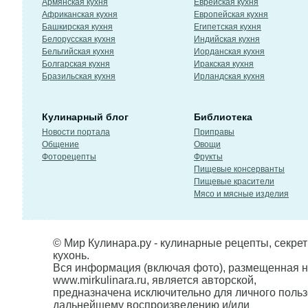
Армянская кухня
Еврейская кухня
Африканская кухня
Европейская кухня
Башкирская кухня
Египетская кухня
Белорусская кухня
Индийская кухня
Бельгийская кухня
Иорданская кухня
Болгарская кухня
Иракская кухня
Бразильская кухня
Ирландская кухня
Кулинарный блог
Библиотека
Новости портала
Приправы
Общение
Овощи
Фоторецепты
Фрукты
Пищевые консерванты
Пищевые красители
Мясо и мясные изделия
© Мир Кулинара.ру - кулинарные рецепты, секре
кухонь.
Вся информация (включая фото), размещенная н
www.mirkulinara.ru, является авторской,
предназначена исключительно для личного польз
дальнейшему воспроизведению и/или