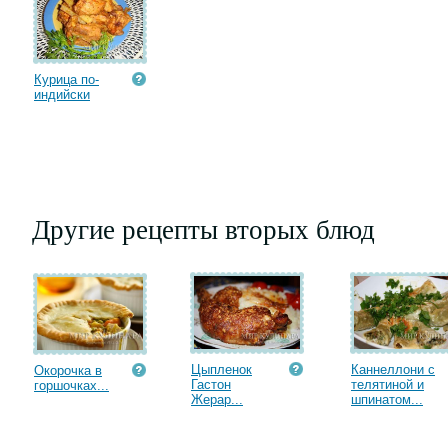
Курица по-
индийски
Другие рецепты вторых блюд
Цыпленок
Каннеллони с
Окорочка в
Гастон
телятиной и
горшочках...
Жерар...
шпинатом...