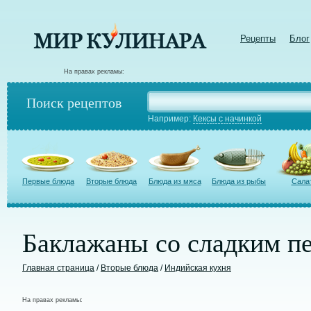
Рецепты
Блог
На правах рекламы:
Поиск рецептов
Например:
Кексы с начинкой
Первые блюда
Вторые блюда
Блюда из мяса
Блюда из рыбы
Сала
Баклажаны со сладким п
Главная страница
/
Вторые блюда
/
Индийская кухня
На правах рекламы: