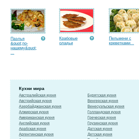
Крабовые
Пельмени с
Паэлья
оладьи
креветками...
&quot;по-
нашему&quot;
...
Кухни мира
Австралийская кухня
Бурятская кухня
Австрийская кухня
Венгерская кухня
Азербайджанская кухня
Венесуэльская кухня
Алжирская кухня
Голландская кухня
Американская кухня
Греческая кухня
Английская кухня
Грузинская кухня
Арабская кухня
Датская кухня
Аргентинская кухня
Детская кухня