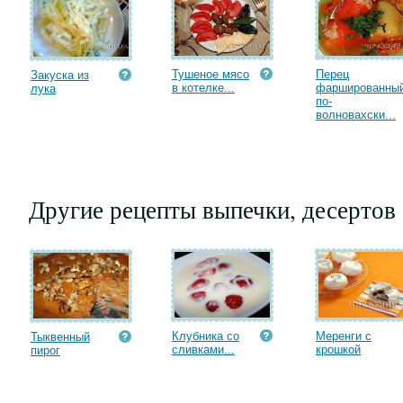
Тушеное мясо
Перец
Закуска из
в котелке...
фаршированны
лука
по-
волновахски...
Другие рецепты выпечки, десертов
Клубника со
Меренги с
Тыквенный
сливками...
крошкой
пирог