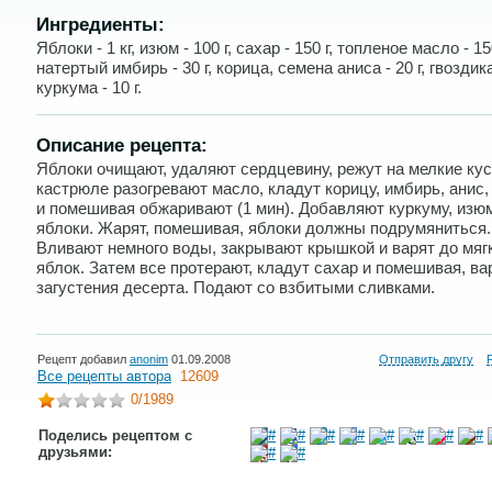
Ингредиенты:
Яблоки - 1 кг, изюм - 100 г, сахар - 150 г, топленое масло - 150
натертый имбирь - 30 г, корица, семена аниса - 20 г, гвоздик
куркума - 10 г.
Описание рецепта:
Яблоки очищают, удаляют сердцевину, режут на мелкие кус
кастрюле разогревают масло, кладут корицу, имбирь, анис,
и помешивая обжаривают (1 мин). Добавляют куркуму, изю
яблоки. Жарят, помешивая, яблоки должны подрумяниться.
Вливают немного воды, закрывают крышкой и варят до мяг
яблок. Затем все протерают, кладут сахар и помешивая, ва
загустения десерта. Подают со взбитыми сливками.
Рецепт добавил
anonim
01.09.2008
Отправить другу
Все рецепты автора
12609
0
/1989
Поделись рецептом с
друзьями: