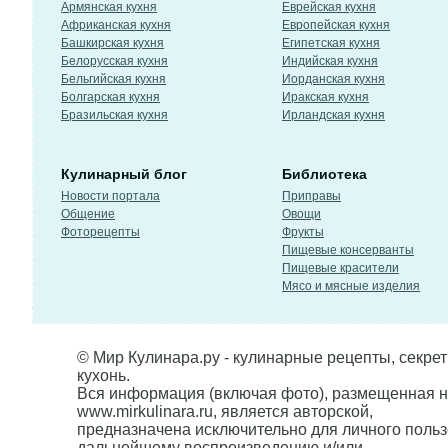
Армянская кухня
Еврейская кухня
Африканская кухня
Европейская кухня
Башкирская кухня
Египетская кухня
Белорусская кухня
Индийская кухня
Бельгийская кухня
Иорданская кухня
Болгарская кухня
Иракская кухня
Бразильская кухня
Ирландская кухня
Кулинарный блог
Библиотека
Новости портала
Приправы
Общение
Овощи
Фоторецепты
Фрукты
Пищевые консерванты
Пищевые красители
Мясо и мясные изделия
© Мир Кулинара.ру - кулинарные рецепты, секре
кухонь.
Вся информация (включая фото), размещенная н
www.mirkulinara.ru, является авторской,
предназначена исключительно для личного польз
дальнейшему воспроизведению и/или