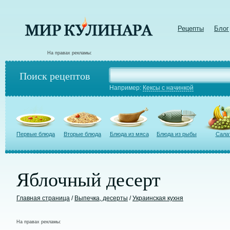
Рецепты
Блог
На правах рекламы:
Поиск рецептов
Например:
Кексы с начинкой
Первые блюда
Вторые блюда
Блюда из мяса
Блюда из рыбы
Сала
Яблочный десерт
Главная страница
/
Выпечка, десерты
/
Украинская кухня
На правах рекламы: