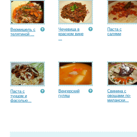
Чечевица в
Паста с
Вермишель с
красном вине
салями
телятиной ...
...
Венгерский
Свинина с
Паста с
гуляш
овощами по-
тунцом и
милански...
фасолью...