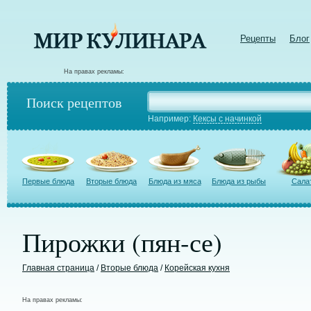
Рецепты
Блог
На правах рекламы:
Поиск рецептов
Например:
Кексы с начинкой
Первые блюда
Вторые блюда
Блюда из мяса
Блюда из рыбы
Сала
Пирожки (пян-се)
Главная страница
/
Вторые блюда
/
Корейская кухня
На правах рекламы: