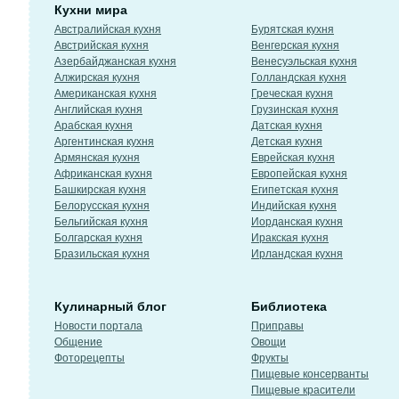
Кухни мира
Австралийская кухня
Бурятская кухня
Австрийская кухня
Венгерская кухня
Азербайджанская кухня
Венесуэльская кухня
Алжирская кухня
Голландская кухня
Американская кухня
Греческая кухня
Английская кухня
Грузинская кухня
Арабская кухня
Датская кухня
Аргентинская кухня
Детская кухня
Армянская кухня
Еврейская кухня
Африканская кухня
Европейская кухня
Башкирская кухня
Египетская кухня
Белорусская кухня
Индийская кухня
Бельгийская кухня
Иорданская кухня
Болгарская кухня
Иракская кухня
Бразильская кухня
Ирландская кухня
Кулинарный блог
Библиотека
Новости портала
Приправы
Общение
Овощи
Фоторецепты
Фрукты
Пищевые консерванты
Пищевые красители