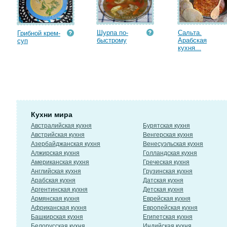
Шурпа по-
Сальта.
Грибной крем-
быстрому
Арабская
суп
кухня...
Кухни мира
Австралийская кухня
Бурятская кухня
Австрийская кухня
Венгерская кухня
Азербайджанская кухня
Венесуэльская кухня
Алжирская кухня
Голландская кухня
Американская кухня
Греческая кухня
Английская кухня
Грузинская кухня
Арабская кухня
Датская кухня
Аргентинская кухня
Детская кухня
Армянская кухня
Еврейская кухня
Африканская кухня
Европейская кухня
Башкирская кухня
Египетская кухня
Белорусская кухня
Индийская кухня