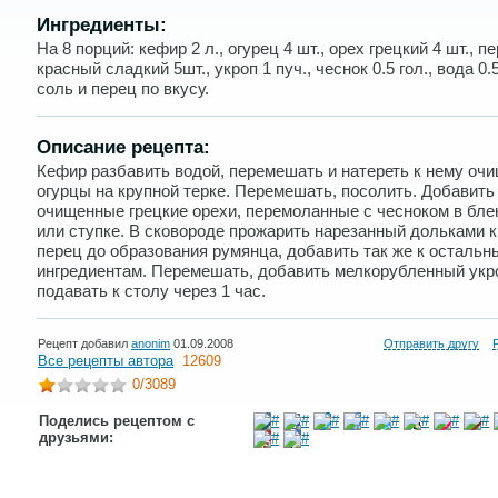
Ингредиенты:
На 8 порций: кефир 2 л., огурец 4 шт., орех грецкий 4 шт., п
красный сладкий 5шт., укроп 1 пуч., чеснок 0.5 гол., вода 0.5
соль и перец по вкусу.
Описание рецепта:
Кефир разбавить водой, перемешать и натереть к нему оч
огурцы на крупной терке. Перемешать, посолить. Добавить
очищенные грецкие орехи, перемоланные с чесноком в бле
или ступке. В сковороде прожарить нарезанный дольками 
перец до образования румянца, добавить так же к остальн
ингредиентам. Перемешать, добавить мелкорубленный укр
подавать к столу через 1 час.
Рецепт добавил
anonim
01.09.2008
Отправить другу
Все рецепты автора
12609
0
/3089
Поделись рецептом с
друзьями: