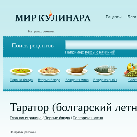
Рецепты
Блог
На правах рекламы:
Поиск рецептов
Например:
Кексы с начинкой
Первые блюда
Вторые блюда
Блюда из мяса
Блюда из рыбы
Сала
Таратор (болгарский летн
Главная страница
/
Первые блюда
/
Болгарская кухня
На правах рекламы: