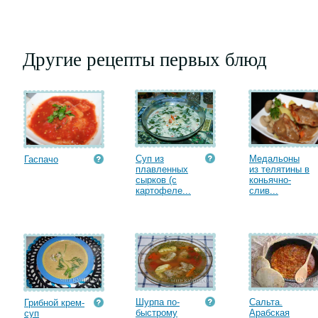
Другие рецепты первых блюд
Суп из
Медальоны
Гаспачо
плавленных
из телятины в
сырков (с
коньячно-
картофеле...
слив...
Шурпа по-
Сальта.
Грибной крем-
быстрому
Арабская
суп