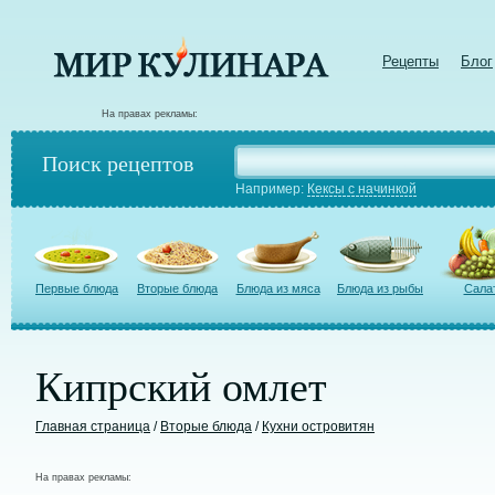
Рецепты
Блог
На правах рекламы:
Поиск рецептов
Например:
Кексы с начинкой
Первые блюда
Вторые блюда
Блюда из мяса
Блюда из рыбы
Сала
Кипрский омлет
Главная страница
/
Вторые блюда
/
Кухни островитян
На правах рекламы: