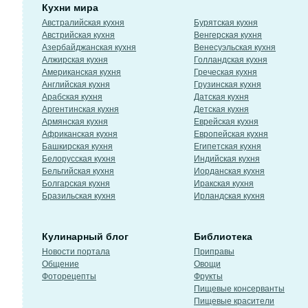
Кухни мира
Австралийская кухня
Бурятская кухня
Австрийская кухня
Венгерская кухня
Азербайджанская кухня
Венесуэльская кухня
Алжирская кухня
Голландская кухня
Американская кухня
Греческая кухня
Английская кухня
Грузинская кухня
Арабская кухня
Датская кухня
Аргентинская кухня
Детская кухня
Армянская кухня
Еврейская кухня
Африканская кухня
Европейская кухня
Башкирская кухня
Египетская кухня
Белорусская кухня
Индийская кухня
Бельгийская кухня
Иорданская кухня
Болгарская кухня
Иракская кухня
Бразильская кухня
Ирландская кухня
Кулинарный блог
Библиотека
Новости портала
Приправы
Общение
Овощи
Фоторецепты
Фрукты
Пищевые консерванты
Пищевые красители