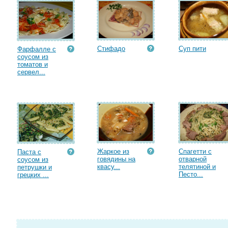
Стифадо
Суп пити
Фарфалле с
соусом из
томатов и
сервел...
Жаркое из
Спагетти с
Паста с
говядины на
отварной
соусом из
квасу...
телятиной и
петрушки и
Песто...
грецких ...