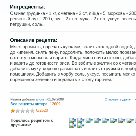
Ингредиенты:
Свиная грудинка - 1 кг, сметана - 2 ст, яйца - 5, морковь - 200 
репчатый лук - 200 г, рис - 2 ст.л, мука - 2 ст.л, уксус, зелень
петрушки, соль.
Описание рецепта:
Мясо промыть, нарезать кусками, залить холодной водой, 
до кипения, снять пену, подсолить, положить мелко пореза
натертую морковь и варить. Когда мясо почти готово, добав
и варить до готовности риса. Во взбитые желтки со сметано
добавить муку, хорошо размешать и влить струйкой в чорбу
помешивая. Добавить в чорбу соль, уксус, посыпать мелко
порезанной зеленью и подавать к столу горячей.
Рецепт добавил
anonim
01.09.2008
Отправить другу
Все рецепты автора
12609
0
/2620
Поделись рецептом с
друзьями: