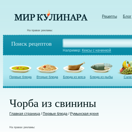
Рецепты
Блог
На правах рекламы:
Поиск рецептов
Например:
Кексы с начинкой
Первые блюда
Вторые блюда
Блюда из мяса
Блюда из рыбы
Сала
Чорба из свинины
Главная страница
/
Первые блюда
/
Румынская кухня
На правах рекламы: