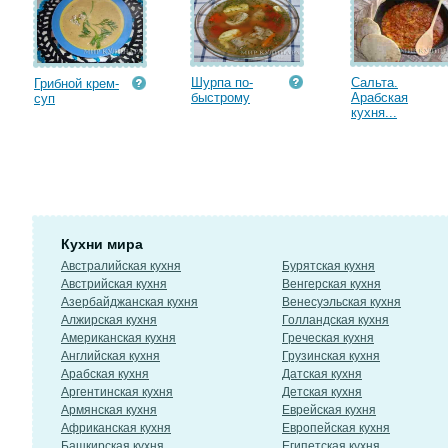
Шурпа по-
Сальта.
Грибной крем-
быстрому
Арабская
суп
кухня...
Кухни мира
Австралийская кухня
Бурятская кухня
Австрийская кухня
Венгерская кухня
Азербайджанская кухня
Венесуэльская кухня
Алжирская кухня
Голландская кухня
Американская кухня
Греческая кухня
Английская кухня
Грузинская кухня
Арабская кухня
Датская кухня
Аргентинская кухня
Детская кухня
Армянская кухня
Еврейская кухня
Африканская кухня
Европейская кухня
Башкирская кухня
Египетская кухня