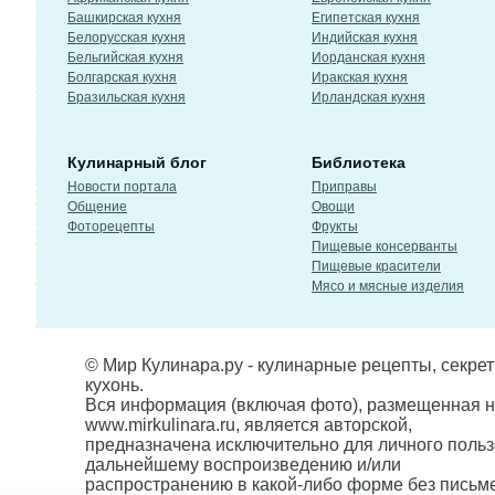
Башкирская кухня
Египетская кухня
Белорусская кухня
Индийская кухня
Бельгийская кухня
Иорданская кухня
Болгарская кухня
Иракская кухня
Бразильская кухня
Ирландская кухня
Кулинарный блог
Библиотека
Новости портала
Приправы
Общение
Овощи
Фоторецепты
Фрукты
Пищевые консерванты
Пищевые красители
Мясо и мясные изделия
© Мир Кулинара.ру - кулинарные рецепты, секре
кухонь.
Вся информация (включая фото), размещенная н
www.mirkulinara.ru, является авторской,
предназначена исключительно для личного польз
дальнейшему воспроизведению и/или
распространению в какой-либо форме без письм