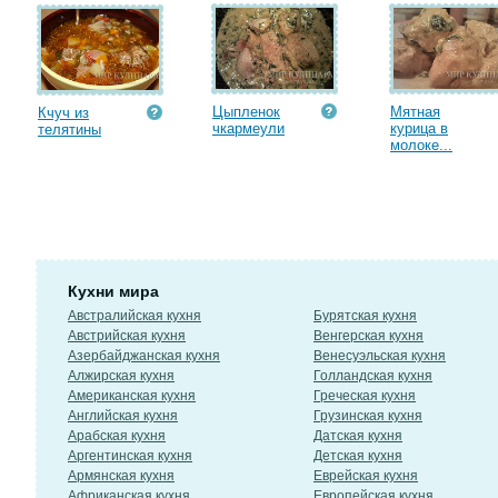
Цыпленок
Мятная
Кчуч из
чкармеули
курица в
телятины
молоке...
Кухни мира
Австралийская кухня
Бурятская кухня
Австрийская кухня
Венгерская кухня
Азербайджанская кухня
Венесуэльская кухня
Алжирская кухня
Голландская кухня
Американская кухня
Греческая кухня
Английская кухня
Грузинская кухня
Арабская кухня
Датская кухня
Аргентинская кухня
Детская кухня
Армянская кухня
Еврейская кухня
Африканская кухня
Европейская кухня