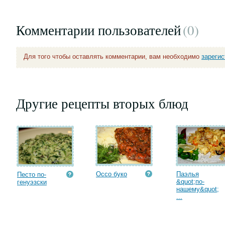
Комментарии пользователей
(0
)
Для того чтобы оставлять комментарии, вам необходимо
зареги
Другие рецепты вторых блюд
Оссо буко
Паэлья
Песто по-
&quot;по-
генуэзски
нашему&quot;
...