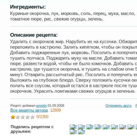
Ингредиенты:
Куриные окорочка, лук, морковь, соль, перец, мука, масло,
томатное пюре, рис, свежие огурцы, зелень.
Описание рецепта:
Удалить с окорочков жир. Нарубить их на кусочки. Обжарит
переложить в кастрюлю. Залить кипятком, чтобы он покрыл
Добавить поджаренные лук, морковь. Посолить и поперчит
тушить полчаса. Поджарить муку на масле. Добавить тома
пюре. развести водой, чтобы не было комочков. Добавить с
кастрюлю, где тушатся окорочка, и тушить на слабом огне 
минут. Отварить рассыпчатый рис. Посолить и поперчить ег
Выложить на глубокое блюдо. Сверху положить кусочки ок
полить все соусом, который остался в кастрюле после туш
окорочков. Украсить ломтиками свежих огурцов и зеленью.
Рецепт добавил
anonim
01.09.2008
Отправить другу
Все рецепты автора
12609
0
/2350
Поделись рецептом с
друзьями: