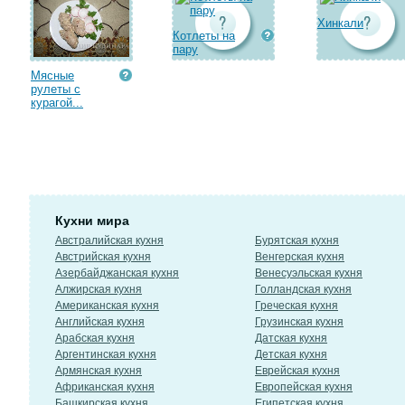
Хинкали
Котлеты на
пару
Мясные
рулеты с
курагой...
Кухни мира
Австралийская кухня
Бурятская кухня
Австрийская кухня
Венгерская кухня
Азербайджанская кухня
Венесуэльская кухня
Алжирская кухня
Голландская кухня
Американская кухня
Греческая кухня
Английская кухня
Грузинская кухня
Арабская кухня
Датская кухня
Аргентинская кухня
Детская кухня
Армянская кухня
Еврейская кухня
Африканская кухня
Европейская кухня
Башкирская кухня
Египетская кухня