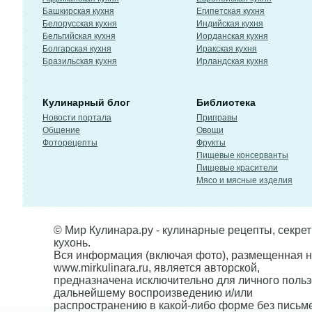
Башкирская кухня
Египетская кухня
Белорусская кухня
Индийская кухня
Бельгийская кухня
Иорданская кухня
Болгарская кухня
Иракская кухня
Бразильская кухня
Ирландская кухня
Кулинарный блог
Библиотека
Новости портала
Приправы
Общение
Овощи
Фоторецепты
Фрукты
Пищевые консерванты
Пищевые красители
Мясо и мясные изделия
© Мир Кулинара.ру - кулинарные рецепты, секре
кухонь.
Вся информация (включая фото), размещенная н
www.mirkulinara.ru, является авторской,
предназначена исключительно для личного польз
дальнейшему воспроизведению и/или
распространению в какой-либо форме без письм