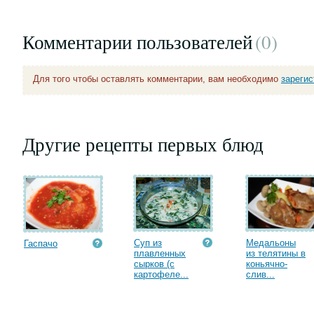
Комментарии пользователей
(0
)
Для того чтобы оставлять комментарии, вам необходимо
зареги
Другие рецепты первых блюд
Суп из
Медальоны
Гаспачо
плавленных
из телятины в
сырков (с
коньячно-
картофеле...
слив...