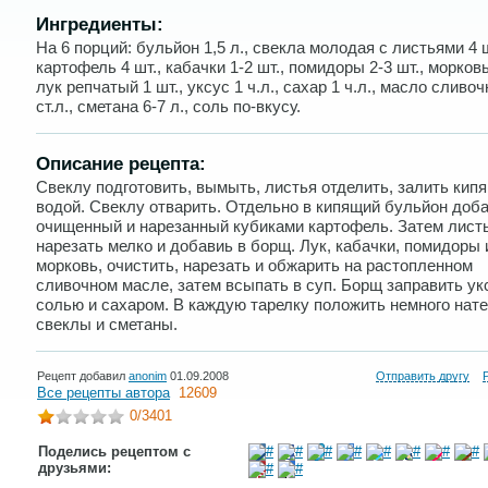
Ингредиенты:
На 6 порций: бульйон 1,5 л., свекла молодая с листьями 4 ш
картофель 4 шт., кабачки 1-2 шт., помидоры 2-3 шт., морковь
лук репчатый 1 шт., уксус 1 ч.л., сахар 1 ч.л., масло сливоч
ст.л., сметана 6-7 л., соль по-вкусу.
Описание рецепта:
Свеклу подготовить, вымыть, листья отделить, залить кип
водой. Свеклу отварить. Отдельно в кипящий бульйон доб
очищенный и нарезанный кубиками картофель. Затем лист
нарезать мелко и добавиь в борщ. Лук, кабачки, помидоры 
морковь, очистить, нарезать и обжарить на растопленном
сливочном масле, затем всыпать в суп. Борщ заправить ук
солью и сахаром. В каждую тарелку положить немного нат
свеклы и сметаны.
Рецепт добавил
anonim
01.09.2008
Отправить другу
Все рецепты автора
12609
0
/3401
Поделись рецептом с
друзьями: