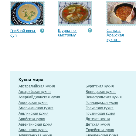
Шурпа по-
Сальта.
Грибной крем-
быстрому
Арабская
суп
кухня...
Кухни мира
Австралийская кухня
Бурятская кухня
Австрийская кухня
Венгерская кухня
Азербайджанская кухня
Венесуэльская кухня
Алжирская кухня
Голландская кухня
Американская кухня
Греческая кухня
Английская кухня
Грузинская кухня
Арабская кухня
Датская кухня
Аргентинская кухня
Детская кухня
Армянская кухня
Еврейская кухня
Африканская кухня
Европейская кухня