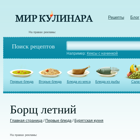
Рецепты
Блог
На правах рекламы:
Поиск рецептов
Например:
Кексы с начинкой
Первые блюда
Вторые блюда
Блюда из мяса
Блюда из рыбы
Сала
Борщ летний
Главная страница
/
Первые блюда
/
Бурятская кухня
На правах рекламы: