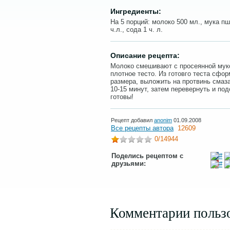
Ингредиенты:
На 5 порций: молоко 500 мл., мука пш
ч.л., сода 1 ч. л.
Описание рецепта:
Молоко смешивают с просеянной мук
плотное тесто. Из готовго теста сфо
размера, выложить на протвинь смаз
10-15 минут, затем перевернуть и по
готовы!
Рецепт добавил
anonim
01.09.2008
Все рецепты автора
12609
0
/14944
Поделись рецептом с
друзьями:
Комментарии польз