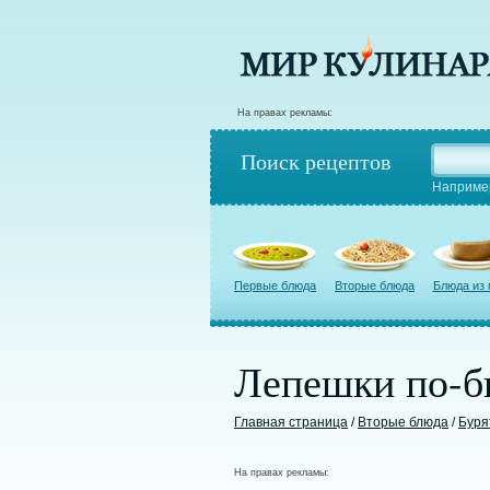
На правах рекламы:
Поиск рецептов
Наприме
Первые блюда
Вторые блюда
Блюда из
Лепешки по-б
Главная страница
/
Вторые блюда
/
Буря
На правах рекламы: