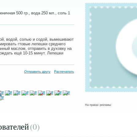
еничная 500 гр., вода 250 мл., соль 1
ой, водой, солью и содой, вымешивают
рмировать гтовые лепешки среднего
анный маслом, отправить в духовку на
дождать ещё 10-15 минут. Лепешки
Отправить другу
Распечатать
На правах рекламы:
ователей
(0
)