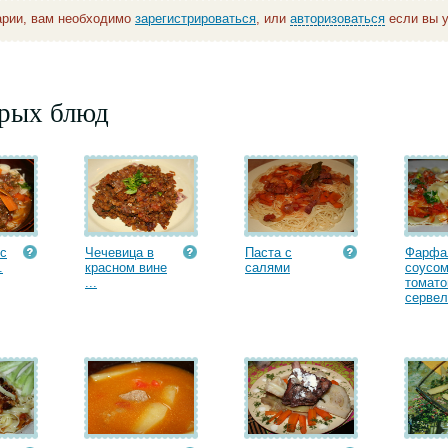
арии, вам необходимо
зарегистрироваться
, или
авторизоваться
если вы у
орых блюд
с
Чечевица в
Паста с
Фарфа
.
красном вине
салями
соусом
...
томато
сервел.