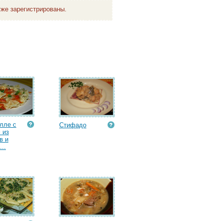
же зарегистрированы.
лле с
Стифадо
 из
в и
..