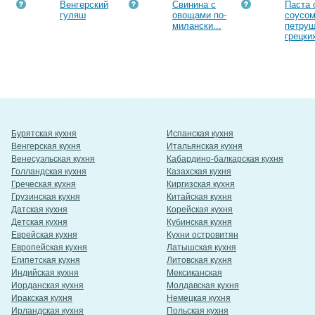
Венгерский
Свинина с
Паста 
гуляш
овощами по-
соусом
милански...
петруш
грецких
Бурятская кухня
Испанская кухня
Венгерская кухня
Итальянская кухня
Венесуэльская кухня
Кабардино-балкарская кухня
Голландская кухня
Казахская кухня
Греческая кухня
Киргизская кухня
Грузинская кухня
Китайская кухня
Датская кухня
Корейская кухня
Детская кухня
Кубинская кухня
Еврейская кухня
Кухни островитян
Европейская кухня
Латышская кухня
Египетская кухня
Литовская кухня
Индийская кухня
Мексиканская
Иорданская кухня
Молдавская кухня
Иракская кухня
Немецкая кухня
Ирландская кухня
Польская кухня