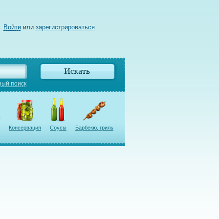
Войти
или
зарегистрироваться
ый поиск
Консервация
Соусы
Барбекю, гриль