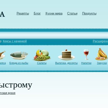
Рецепты
Блог
Кухни мира
Статьи
Продукты
р:
Кексы с начинкой
Расширенн
 мяса
Блюда из рыбы
Салаты
Выпечка, десерты
Напитки
Закуски
ыстрому
тская кухня