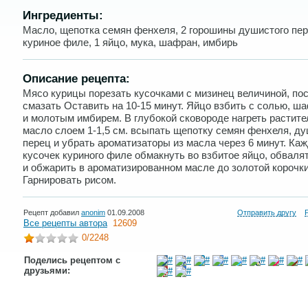
Ингредиенты:
Масло, щепотка семян фенхеля, 2 горошины душистого пер
куриное филе, 1 яйцо, мука, шафран, имбирь
Описание рецепта:
Мясо курицы порезать кусочками с мизинец величиной, по
смазать Оставить на 10-15 минут. Яйцо взбить с солью, ш
и молотым имбирем. В глубокой сковороде нагреть растит
масло слоем 1-1,5 см. всыпать щепотку семян фенхеля, д
перец и убрать ароматизаторы из масла через 6 минут. Ка
кусочек куриного филе обмакнуть во взбитое яйцо, обвалят
и обжарить в ароматизированном масле до золотой корочки
Гарнировать рисом.
Рецепт добавил
anonim
01.09.2008
Отправить другу
Все рецепты автора
12609
0
/2248
Поделись рецептом с
друзьями: