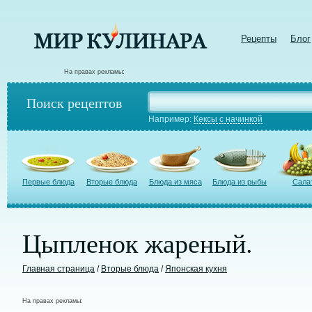
Рецепты
Блог
На правах рекламы:
Поиск рецептов
Например:
Кексы с начинкой
Первые блюда
Вторые блюда
Блюда из мяса
Блюда из рыбы
Сала
Цыпленок жареный.
Главная страница
/
Вторые блюда
/
Японская кухня
На правах рекламы: