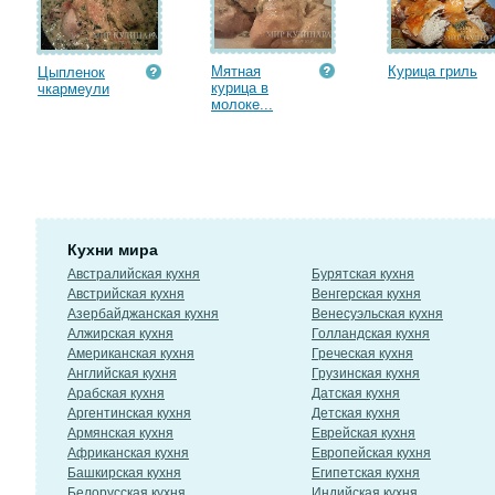
Мятная
Курица гриль
Цыпленок
курица в
чкармеули
молоке...
Кухни мира
Австралийская кухня
Бурятская кухня
Австрийская кухня
Венгерская кухня
Азербайджанская кухня
Венесуэльская кухня
Алжирская кухня
Голландская кухня
Американская кухня
Греческая кухня
Английская кухня
Грузинская кухня
Арабская кухня
Датская кухня
Аргентинская кухня
Детская кухня
Армянская кухня
Еврейская кухня
Африканская кухня
Европейская кухня
Башкирская кухня
Египетская кухня
Белорусская кухня
Индийская кухня