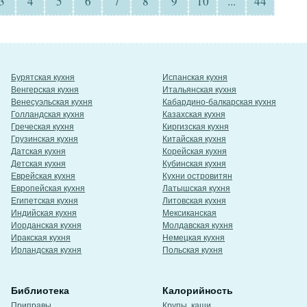
3
4
5
6
7
8
9
10
...
44
Бурятская кухня
Испанская кухня
Венгерская кухня
Итальянская кухня
Венесуэльская кухня
Кабардино-балкарская кухня
Голландская кухня
Казахская кухня
Греческая кухня
Киргизская кухня
Грузинская кухня
Китайская кухня
Датская кухня
Корейская кухня
Детская кухня
Кубинская кухня
Еврейская кухня
Кухни островитян
Европейская кухня
Латышская кухня
Египетская кухня
Литовская кухня
Индийская кухня
Мексиканская
Иорданская кухня
Молдавская кухня
Иракская кухня
Немецкая кухня
Ирландская кухня
Польская кухня
Библиотека
Калорийность
Приправы
Крупы, каши