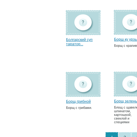
Борш ку урз
Болгарский суп
таратор...
Борщ с крапи
Борщ зелен
Борщ грибной
Блощ с щавел
Борщ с грибами.
шпинатом,
картошкой,
свеклой и
специями