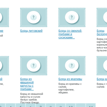
ыке
Борщ литовский
Борщ со свеклой,
Борщ
грибами и
белору
вой
сосисками...
Борщ со
картофе
коренья
мясо-ко
бульоне
ый
Борщ из
Борщ из крапивы
Борщ к
квашеной
ем,
Борщ из крапивы с
Борщ с 
капусты с
салом,
салом.
грибами...
картофелем,
яйцами.
Борщ из квашеной
капусты и сухих
белых грибов.
Постное блюдо.