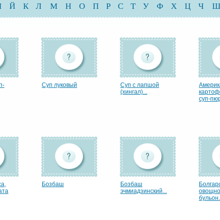
И
Й
К
Л
М
Н
О
П
Р
С
Т
У
Ф
Х
Ц
Ч
п-
Суп луковый
Суп с лапшой
Америк
(хингал)...
картоф
суп-пюр
а,
Бозбаш
Бозбаш
Болгар
ата
эчмиадзинский...
овощн
бульон.