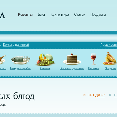
Рецепты
Блог
Кухни мира
Статьи
Продукты
р:
Кексы с начинкой
Расширенн
 мяса
Блюда из рыбы
Салаты
Выпечка, десерты
Напитки
Закуски
ых блюд
по дате
п
люда