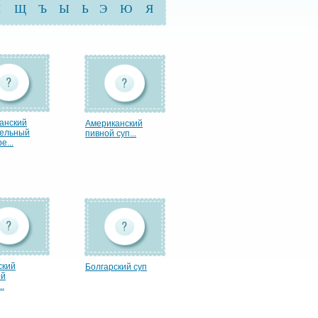
Ш
Щ
Ъ
Ы
Ь
Э
Ю
Я
анский
Американский
ельный
пивной суп...
е...
ский
Болгарский суп
ой
..