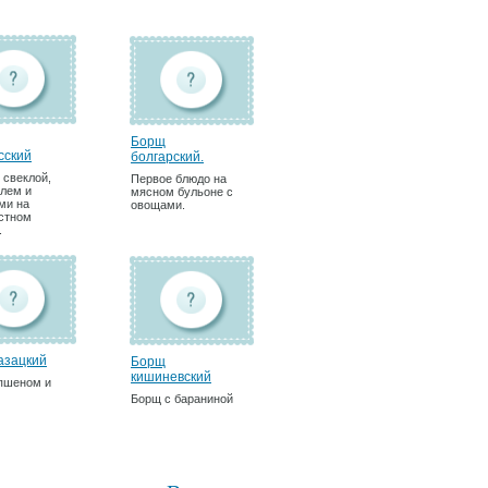
Борщ
сский
болгарский.
 свеклой,
Первое блюдо на
лем и
мясном бульоне с
ми на
овощами.
стном
.
азацкий
Борщ
кишиневский
пшеном и
Борщ с бараниной