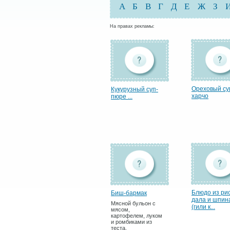
А
Б
В
Г
Д
Е
Ж
З
На правах рекламы:
Ореховый су
Кукурузный суп-
харчо
пюре ...
Блюдо из рис
Биш-бармак
дала и шпин
Мясной бульон с
(гили к...
мясом,
картофелем, луком
и ромбиками из
теста.