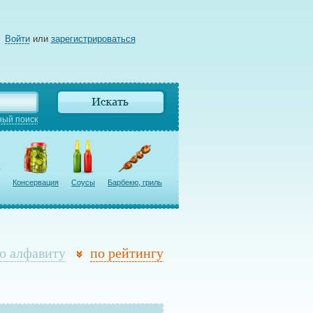
Войти
или
зарегистрироваться
ый поиск
Консервация
Соусы
Барбекю, гриль
о алфавиту
по рейтингу