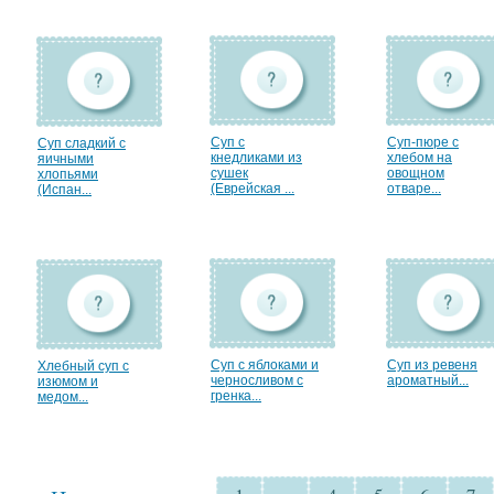
Суп с
Суп-пюре с
Суп сладкий с
кнедликами из
хлебом на
яичными
сушек
овощном
хлопьями
(Еврейская ...
отваре...
(Испан...
Суп с яблоками и
Суп из ревеня
Хлебный суп с
черносливом с
ароматный...
изюмом и
гренка...
медом...