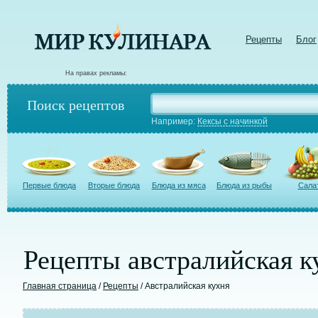
Рецепты
Блог
На правах рекламы:
Поиск рецептов
Например:
Кексы с начинкой
Первые блюда
Вторые блюда
Блюда из мяса
Блюда из рыбы
Сала
Рецепты австралийская к
Главная страница
/
Рецепты
/ Австралийская кухня