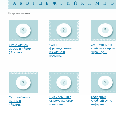
А
Б
В
Г
Д
Е
Ж
З
И
Й
К
Л
М
Н
О
На правах рекламы:
Суп с
Суп луковый с
Суп с хлебом,
фрикадельками
хлебом и сыром
сыром и яйцом
из хлеба и
(Француз...
(Итальянс...
печени...
Суп хлебный с
Холодный
Суп хлебный с
сыром, молоком
хлебный суп с
сыром и
и перцем...
кефиром...
яйцами...