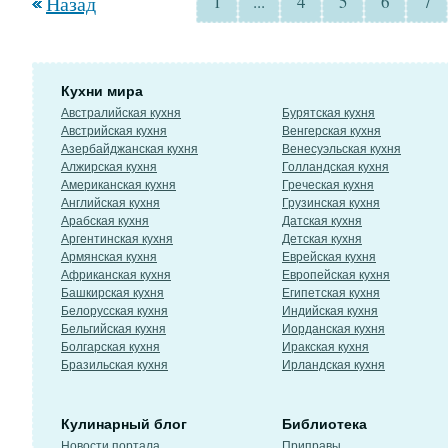
Назад
1
...
4
5
6
7
Кухни мира
Австралийская кухня
Бурятская кухня
Австрийская кухня
Венгерская кухня
Азербайджанская кухня
Венесуэльская кухня
Алжирская кухня
Голландская кухня
Американская кухня
Греческая кухня
Английская кухня
Грузинская кухня
Арабская кухня
Датская кухня
Аргентинская кухня
Детская кухня
Армянская кухня
Еврейская кухня
Африканская кухня
Европейская кухня
Башкирская кухня
Египетская кухня
Белорусская кухня
Индийская кухня
Бельгийская кухня
Иорданская кухня
Болгарская кухня
Иракская кухня
Бразильская кухня
Ирландская кухня
Кулинарный блог
Библиотека
Новости портала
Приправы