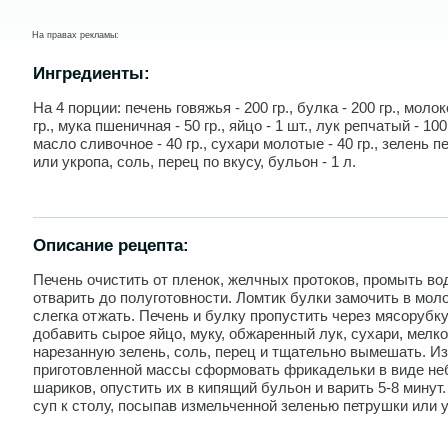
На правах рекламы:
Ингредиенты:
На 4 порции: печень говяжья - 200 гр., булка - 200 гр., молок
гр., мука пшеничная - 50 гр., яйцо - 1 шт., лук репчатый - 100 
масло сливочное - 40 гр., сухари молотые - 40 гр., зелень 
или укропа, соль, перец по вкусу, бульон - 1 л.
Описание рецепта:
Печень очистить от пленок, желчных протоков, промыть во
отварить до полуготовности. Ломтик булки замочить в моло
слегка отжать. Печень и булку пропустить через мясорубку
добавить сырое яйцо, муку, обжаренный лук, сухари, мелко
нарезанную зелень, соль, перец и тщательно вымешать. Из
приготовленной массы сформовать фрикадельки в виде н
шариков, опустить их в кипящий бульон и варить 5-8 минут
суп к столу, посыпав измельченной зеленью петрушки или у