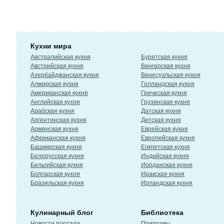
Кухни мира
Австралийская кухня
Бурятская кухня
Австрийская кухня
Венгерская кухня
Азербайджанская кухня
Венесуэльская кухня
Алжирская кухня
Голландская кухня
Американская кухня
Греческая кухня
Английская кухня
Грузинская кухня
Арабская кухня
Датская кухня
Аргентинская кухня
Детская кухня
Армянская кухня
Еврейская кухня
Африканская кухня
Европейская кухня
Башкирская кухня
Египетская кухня
Белорусская кухня
Индийская кухня
Бельгийская кухня
Иорданская кухня
Болгарская кухня
Иракская кухня
Бразильская кухня
Ирландская кухня
Кулинарный блог
Библиотека
Новости портала
Приправы