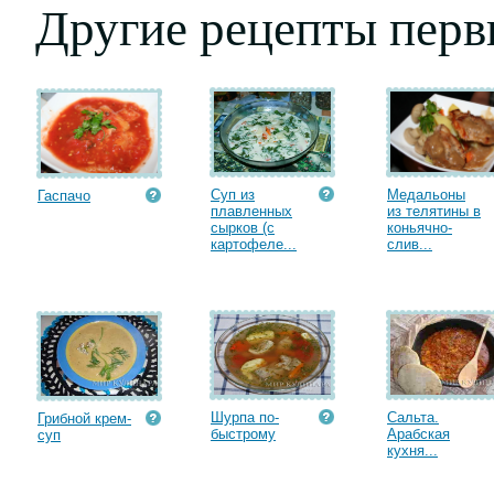
Другие рецепты пер
Суп из
Медальоны
Гаспачо
плавленных
из телятины в
сырков (с
коньячно-
картофеле...
слив...
Шурпа по-
Сальта.
Грибной крем-
быстрому
Арабская
суп
кухня...