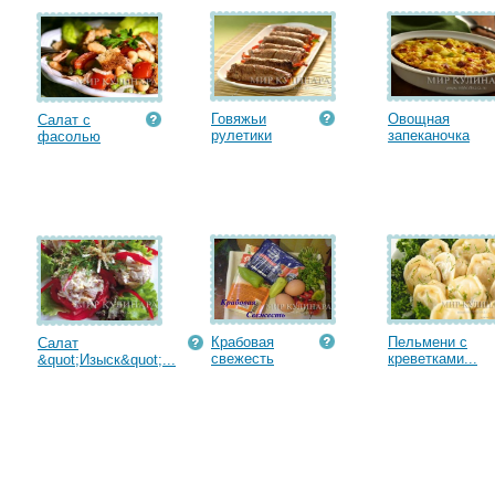
Говяжьи
Овощная
Салат с
рулетики
запеканочка
фасолью
Крабовая
Пельмени с
Салат
cвежесть
креветками...
&quot;Изыск&quot;...