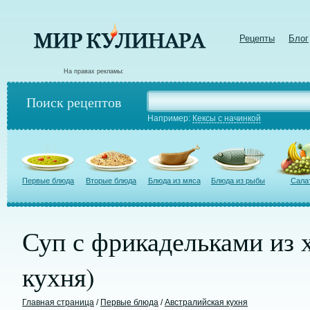
Рецепты
Блог
На правах рекламы:
Поиск рецептов
Например:
Кексы с начинкой
Первые блюда
Вторые блюда
Блюда из мяса
Блюда из рыбы
Сала
Суп с фрикадельками из 
кухня)
Главная страница
/
Первые блюда
/
Австралийская кухня