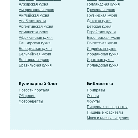
Алжирская кухня
Голландская кухня
Американская кухня
Греческая кухня
Английская кухня
Грузинская кухня
Арабская кухня
Датская кухня
Аргентинская кухня
Детская кухня
Армянская кухня
Еврейская кухня
Африканская кухня
Европейская кухня
Башкирская кухня
Египетская кухня
Белорусская кухня
Индийская кухня
Бельгийская кухня
Иорданская кухня
Болгарская кухня
Иракская кухня
Бразильская кухня
Ирландская кухня
Кулинарный блог
Библиотека
Новости портала
Приправы
Общение
Овощи
Фоторецепты
Фрукты
Пищевые консерванты
Пищевые красители
Мясо и мясные изделия