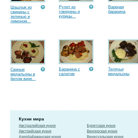
Рулет из
Вареная
Шашлык из
говядины и
баранина
свинины с
курицы...
зеленью и
лимоном...
Баранина с
Телячьи
Свиные
салатом
медальоны
медальоны в
белом вине...
Кухни мира
Австралийская кухня
Бурятская кухня
Австрийская кухня
Венгерская кухня
Азербайджанская кухня
Венесуэльская кухня