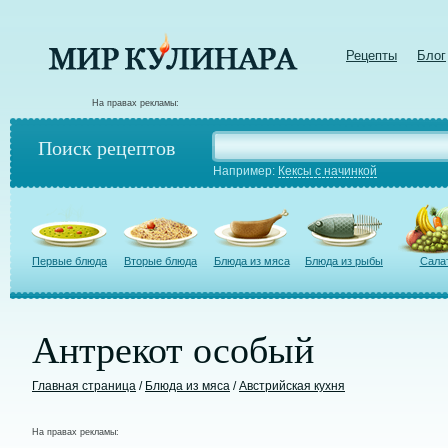
Рецепты
Блог
На правах рекламы:
Поиск рецептов
Например:
Кексы с начинкой
Первые блюда
Вторые блюда
Блюда из мяса
Блюда из рыбы
Сала
Антрекот особый
Главная страница
/
Блюда из мяса
/
Австрийская кухня
На правах рекламы: