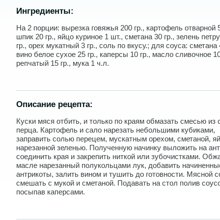
Ингредиенты:
На 2 порции: вырезка говяжья 200 гр., картофель отварной 5
шпик 20 гр., яйцо куриное 1 шт., сметана 30 гр., зелень петр
гр., орех мукатный 3 гр., соль по вкусу.; для соуса: сметана 4
вино белое сухое 25 гр., каперсы 10 гр., масло сливочное 10 
репчатый 15 гр., мука 1 ч.л.
Описание рецепта:
Куски мяся отбить, и только по краям обмазать смесью из 
перца. Картофель и сало нарезать небольшими кубиками,
заправить солью перецем, мускатным орехом, сметаной, я
нарезанной зеленью. Полученную начинку выложить на ант
соединить края и закрепить ниткой или зубочистками. Обж
масле нарезанный полукольцами лук, добавить начиненны
антрикоты, залить вином и тушить до готовности. Мясной с
смешать с мукой и сметаной. Подавать на стол полив соусо
посыпав каперсами.