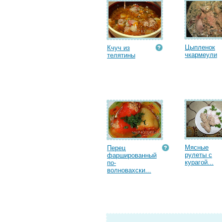
Цыпленок
Кчуч из
чкармеули
телятины
Мясные
Перец
рулеты с
фаршированный
курагой...
по-
волновахски...