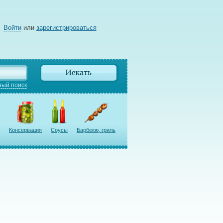
Войти
или
зарегистрироваться
ый поиск
Консервация
Соусы
Барбекю, гриль