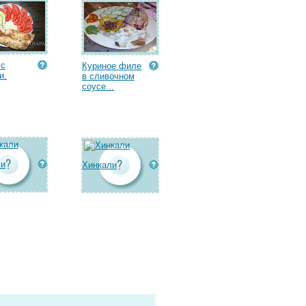
 с
Куриное филе
и.
в сливочном
соусе...
ли
Хинкали