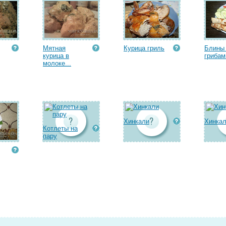
Мятная
Курица гриль
Блины
курица в
грибам
молоке...
Хинкали
Хинка
Котлеты на
пару