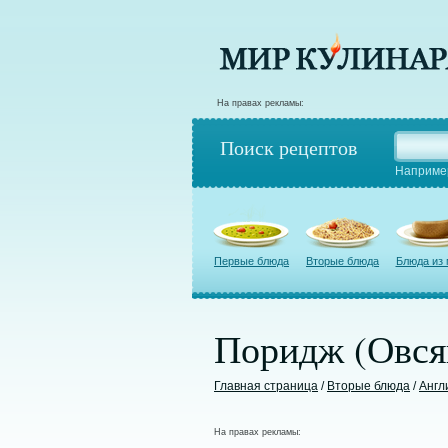
На правах рекламы:
Поиск рецептов
Наприме
Первые блюда
Вторые блюда
Блюда из
Поридж (Овся
Главная страница
/
Вторые блюда
/
Англ
На правах рекламы: