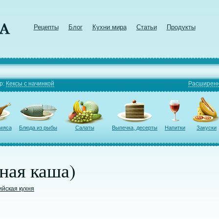
Рецепты
Блог
Кухни мира
Статьи
Продукты
р:
Кексы с начинкой
Расширенн
 мяса
Блюда из рыбы
Салаты
Выпечка, десерты
Напитки
Закуски
ная каша)
ийская кухня