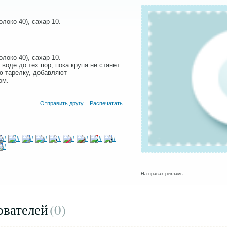
локо 40), сахар 10.
локо 40), сахар 10.
воде до тех пор, пока крупа не станет
ю тарелку, добавляют
ом.
Отправить другу
Распечатать
На правах рекламы:
ователей
(0
)