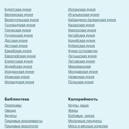
Бурятская кухня
Испанская кухня
Венгерская кухня
Итальянская кухня
Венесуэльская кухня
Кабардино-балкарская кухня
Голландская кухня
Казахская кухня
Греческая кухня
Киргизская кухня
Грузинская кухня
Китайская кухня
Датская кухня
Корейская кухня
Детская кухня
Кубинская кухня
Еврейская кухня
Кухни островитян
Европейская кухня
Латышская кухня
Египетская кухня
Литовская кухня
Индийская кухня
Мексиканская
Иорданская кухня
Молдавская кухня
Иракская кухня
Немецкая кухня
Ирландская кухня
Польская кухня
Библиотека
Калорийность
Приправы
Крупы, каши
Овощи
Жиры
Фрукты
Бобовые, орехи
Пищевые консерванты
Молочные продукты
Пищевые красители
Мясо и мясные изделия