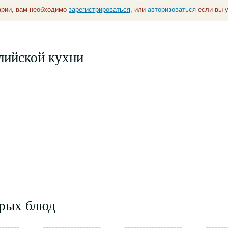
арии, вам необходимо
зарегистрироваться
, или
авторизоваться
если вы у
лийской кухни
орых блюд