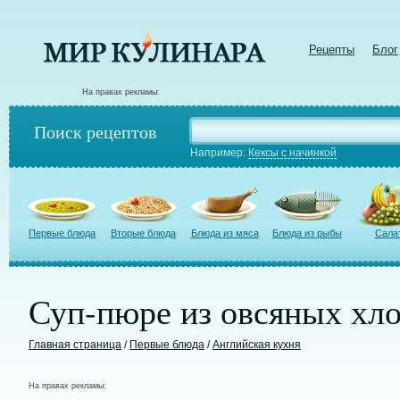
Рецепты
Блог
На правах рекламы:
Поиск рецептов
Например:
Кексы с начинкой
Первые блюда
Вторые блюда
Блюда из мяса
Блюда из рыбы
Сала
Суп-пюре из овсяных хл
Главная страница
/
Первые блюда
/
Английская кухня
На правах рекламы: