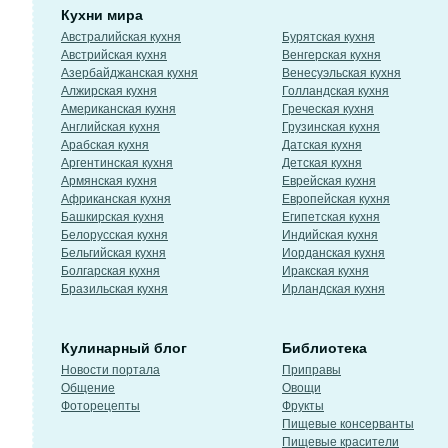
Кухни мира
Австралийская кухня
Бурятская кухня
Австрийская кухня
Венгерская кухня
Азербайджанская кухня
Венесуэльская кухня
Алжирская кухня
Голландская кухня
Американская кухня
Греческая кухня
Английская кухня
Грузинская кухня
Арабская кухня
Датская кухня
Аргентинская кухня
Детская кухня
Армянская кухня
Еврейская кухня
Африканская кухня
Европейская кухня
Башкирская кухня
Египетская кухня
Белорусская кухня
Индийская кухня
Бельгийская кухня
Иорданская кухня
Болгарская кухня
Иракская кухня
Бразильская кухня
Ирландская кухня
Кулинарный блог
Библиотека
Новости портала
Приправы
Общение
Овощи
Фоторецепты
Фрукты
Пищевые консерванты
Пищевые красители