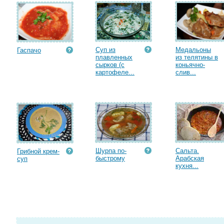
Суп из
Медальоны
Гаспачо
плавленных
из телятины в
сырков (с
коньячно-
картофеле...
слив...
Шурпа по-
Сальта.
Грибной крем-
быстрому
Арабская
суп
кухня...