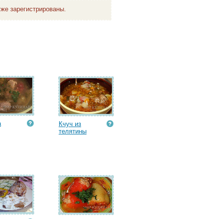
же зарегистрированы.
а
Кчуч из
телятины