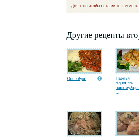
Для того чтобы оставлять коммент
Другие рецепты вт
Паэлья
Оссо буко
&quot;по-
нашему&quo
...