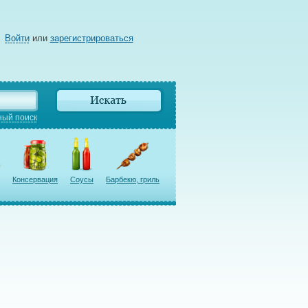
Войти
или
зарегистрироваться
ый поиск
Консервация
Соусы
Барбекю, гриль