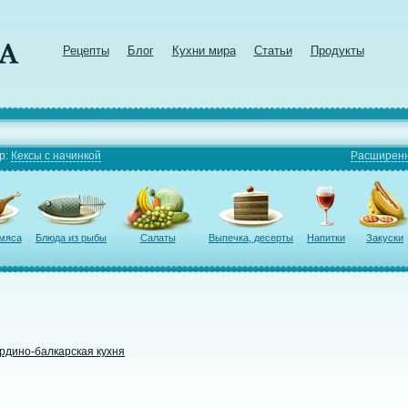
Рецепты
Блог
Кухни мира
Статьи
Продукты
р:
Кексы с начинкой
Расширенн
 мяса
Блюда из рыбы
Салаты
Выпечка, десерты
Напитки
Закуски
рдино-балкарская кухня