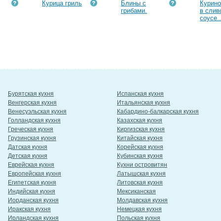
Курица гриль
Блины с
Курин
грибами.
в слив
соусе..
Бурятская кухня
Испанская кухня
Венгерская кухня
Итальянская кухня
Венесуэльская кухня
Кабардино-балкарская кухня
Голландская кухня
Казахская кухня
Греческая кухня
Киргизская кухня
Грузинская кухня
Китайская кухня
Датская кухня
Корейская кухня
Детская кухня
Кубинская кухня
Еврейская кухня
Кухни островитян
Европейская кухня
Латышская кухня
Египетская кухня
Литовская кухня
Индийская кухня
Мексиканская
Иорданская кухня
Молдавская кухня
Иракская кухня
Немецкая кухня
Ирландская кухня
Польская кухня