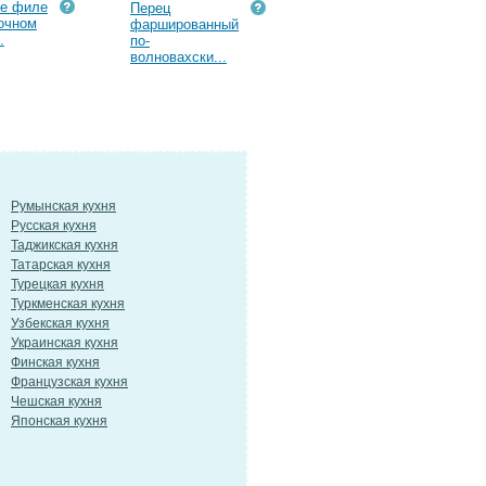
ое филе
Перец
очном
фаршированный
.
по-
волновахски...
Румынская кухня
Русская кухня
Таджикская кухня
Татарская кухня
Турецкая кухня
Туркменская кухня
Узбекская кухня
Украинская кухня
Финская кухня
Французская кухня
Чешская кухня
Японская кухня