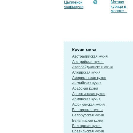
Мятная
Цыпленок
курица в
чкармеули
молоке...
Кухни мира
Австралийская кухня
Австрийская кухня
Азербайджанская кухня
Алжирская кухня
Американская кухня
Английская кухня
Арабская кухня
Аргентинская кухня
Армянская кухня
Африканская кухня
Башкирская кухня
Белорусская кухня
Бельгийская кухня
Болгарская кухня
Бразильская кухня