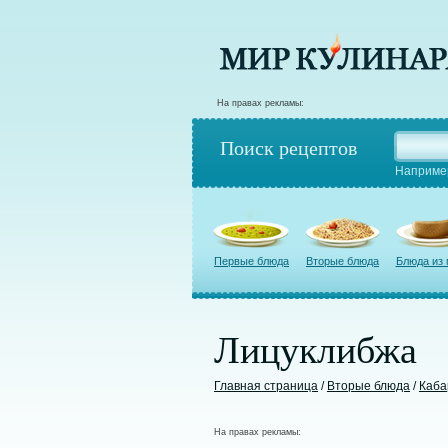
На правах рекламы:
Поиск рецептов
Наприме
Первые блюда
Вторые блюда
Блюда из
Лицуклибжа
Главная страница
/
Вторые блюда
/
Каба
На правах рекламы: