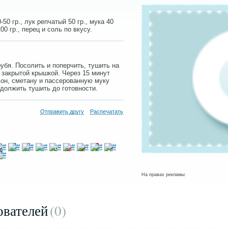
50 гр., лук репчатый 50 гр., мука 40
00 гр., перец и соль по вкусу.
рубя. Посолить и поперчить, тушить на
 закрытой крышкой. Через 15 минут
ьон, сметану и пассерованную муку
должить тушить до готовности.
Отправить другу
Распечатать
На правах рекламы:
ователей
(0
)