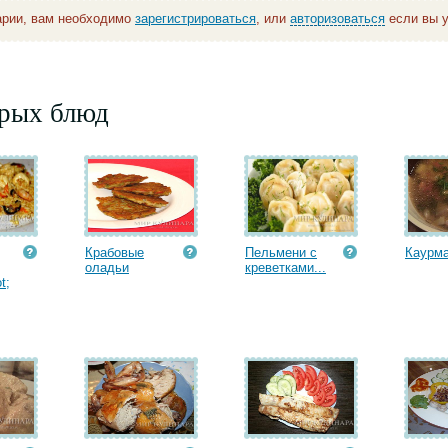
арии, вам необходимо
зарегистрироваться
, или
авторизоваться
если вы у
орых блюд
Крабовые
Пельмени с
Каурм
оладьи
креветками...
t;