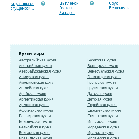
Цыпленок
Соус
Круасаны со
Гастон
Бешамель
сгущёнкой...
Жерар...
Кухни мира
Австралийская кухня
Бурятская кухня
Австрийская кухня
Венгерская кухня
Азербайджанская кухня
Венесуэльская кухня
Алжирская кухня
Голландская кухня
Американская кухня
Греческая кухня
Английская кухня
Грузинская кухня
Арабская кухня
Датская кухня
Аргентинская кухня
Детская кухня
Армянская кухня
Еврейская кухня
Африканская кухня
Европейская кухня
Башкирская кухня
Египетская кухня
Белорусская кухня
Индийская кухня
Бельгийская кухня
Иорданская кухня
Болгарская кухня
Иракская кухня
Бразильская кухня
Ирландская кухня