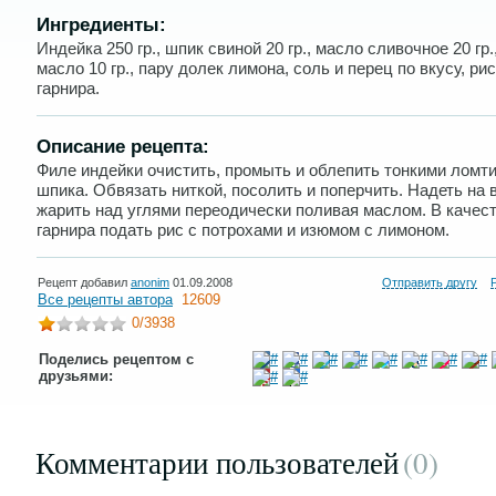
Ингредиенты:
Индейка 250 гр., шпик свиной 20 гр., масло сливочное 20 гр.
масло 10 гр., пару долек лимона, соль и перец по вкусу, ри
гарнира.
Описание рецепта:
Филе индейки очистить, промыть и облепить тонкими ломт
шпика. Обвязать ниткой, посолить и поперчить. Надеть на 
жарить над углями переодически поливая маслом. В качес
гарнира подать рис с потрохами и изюмом с лимоном.
Рецепт добавил
anonim
01.09.2008
Отправить другу
Все рецепты автора
12609
0
/3938
Поделись рецептом с
друзьями:
Комментарии пользователей
(0
)