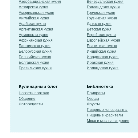
Азербайджанская кухня
Венесуэльская кухня
Алжирская кухня
Голландская кухня
Американская кухня
Греческая кухня
Английская кухня
Грузинская кухня
Арабская кухня
Датская кухня
Аргентинская кухня
Детская кухня
Армянская кухня
Еврейская кухня
Африканская кухня
Европейская кухня
Башкирская кухня
Египетская кухня
Белорусская кухня
Индийская кухня
Бельгийская кухня
Иорданская кухня
Болгарская кухня
Иракская кухня
Бразильская кухня
Ирландская кухня
Кулинарный блог
Библиотека
Новости портала
Приправы
Общение
Овощи
Фоторецепты
Фрукты
Пищевые консерванты
Пищевые красители
Мясо и мясные изделия