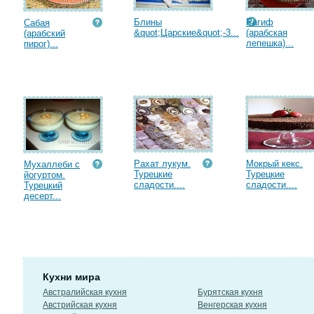
Блины
Рагиф
Сабая
&quot;Царские&quot;-3...
(арабская
(арабский
лепешка)...
пирог)...
Рахат лукум.
Мокрый кекс.
Мухаллеби с
Турецкие
Турецкие
йогуртом.
сладости....
сладости....
Турецкий
десерт...
Кухни мира
Австралийская кухня
Бурятская кухня
Австрийская кухня
Венгерская кухня