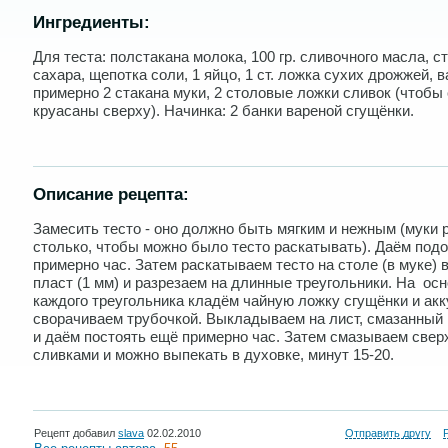
Ингредиенты:
Для теста: полстакана молока, 100 гр. сливочного масла, с
сахара, щепотка соли, 1 яйцо, 1 ст. ложка сухих дрожжей, в
примерно 2 стакана муки, 2 столовые ложки сливок (чтобы
круасаны сверху). Начинка: 2 банки вареной сгущёнки.
Описание рецепта:
Замесить тесто - оно должно быть мягким и нежным (муки 
столько, чтобы можно было тесто раскатывать). Даём под
примерно час. Затем раскатываем тесто на столе (в муке) 
пласт (1 мм) и разрезаем на длинные треугольники. На ос
каждого треугольника кладём чайную ложку сгущёнки и акк
сворачиваем трубочкой. Выкладываем на лист, смазанный
и даём постоять ещё примерно час. Затем смазываем свер
сливками и можно выпекать в духовке, минут 15-20.
Рецепт добавил
slava
02.02.2010
Отправить другу