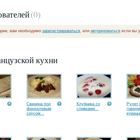
ователей
(0
)
арии, вам необходимо
зарегистрироваться
, или
авторизоваться
если вы у
анцузской кухни
Свинина под
Клубника со
Рулет 
фенхелевым
сливками...
говяди
соусом...
курицы.