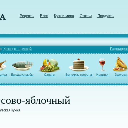
Рецепты
Блог
Кухни мира
Статьи
Продукты
р:
Кексы с начинкой
Расширенн
 мяса
Блюда из рыбы
Салаты
Выпечка, десерты
Напитки
Закуски
осово-яблочный
узская кухня