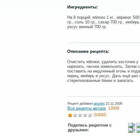
Ингредиенты:
На 8 порций: яблоко 1 кг., абрикос 500
гр., соль 10 гр., сахар 700 гр., имбир
уксус винный 700 гр.
Описание рецепта:
Очистить яблоки, удалить косточки у 
нарезать, чеснок измельчить. Затем 
поставить на медленный огонь и подат
перец, имбирь и уксус. Дать ещё раз 
стерелизованные банки и закатать.
Рецепт добавил
anonim
22.11.2008
Все рецепты автора
12609
0
/4065
Поделись рецептом с
друзьями: