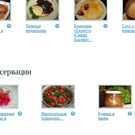
Телячьи
Блинчики
Соус с
 в
медальоны
«Сюзетт»
коньяк
(Crepes
Suzette)...
сервации
ованные
Малосольные
Курица в
ы в
помидоры...
банке