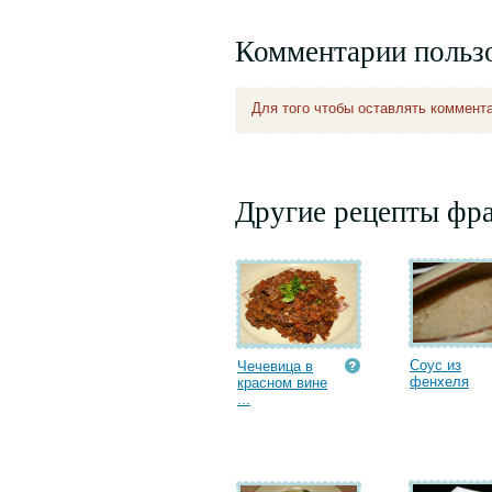
Комментарии польз
Для того чтобы оставлять коммент
Другие рецепты фр
Соус из
Чечевица в
фенхеля
красном вине
...