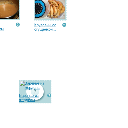
Круасаны со
ом
сгущёнкой...
Варенье из
жерделы