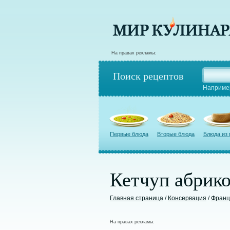
На правах рекламы:
Поиск рецептов
Наприме
Первые блюда
Вторые блюда
Блюда из
Кетчуп абрик
Главная страница
/
Консервация
/
Франц
На правах рекламы: