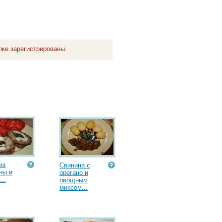
же зарегистрированы.
из
Свинина с
ны и
орегано и
..
овощным
миксом...