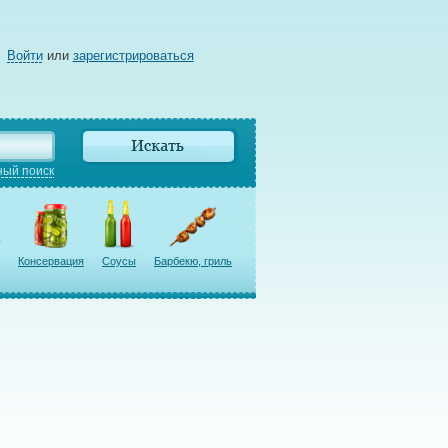
Войти
или
зарегистрироваться
ый поиск
Консервация
Соусы
Барбекю, гриль