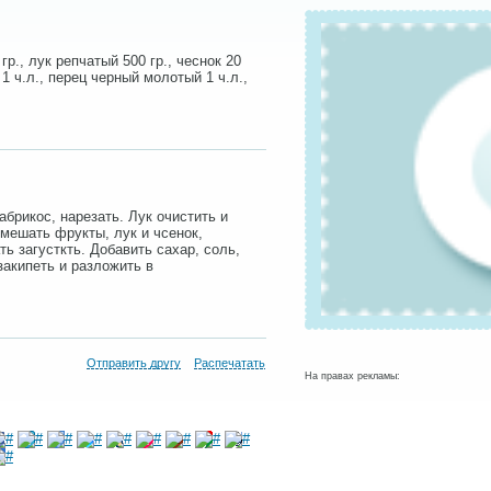
 гр., лук репчатый 500 гр., чеснок 20
ь 1 ч.л., перец черный молотый 1 ч.л.,
абрикос, нарезать. Лук очистить и
смешать фрукты, лук и чсенок,
ь загусткть. Добавить сахар, соль,
закипеть и разложить в
Отправить другу
Распечатать
На правах рекламы: