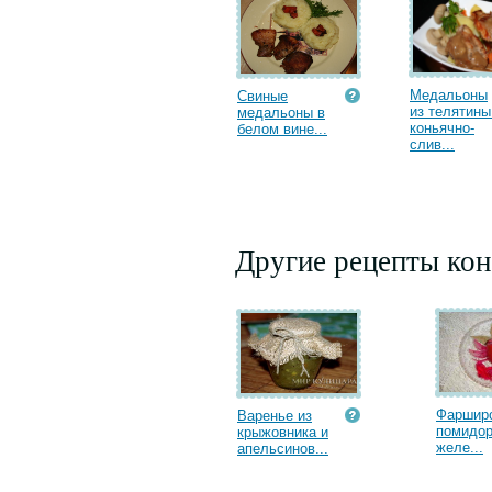
Медальоны
Свиные
из телятины
медальоны в
коньячно-
белом вине...
слив...
Другие рецепты кон
Фаршир
Варенье из
помидор
крыжовника и
желе...
апельсинов...