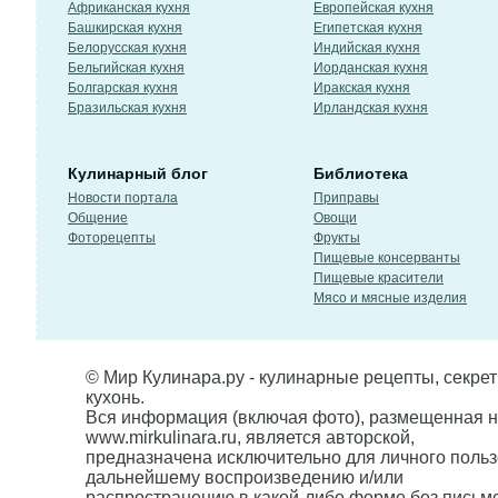
Африканская кухня
Европейская кухня
Башкирская кухня
Египетская кухня
Белорусская кухня
Индийская кухня
Бельгийская кухня
Иорданская кухня
Болгарская кухня
Иракская кухня
Бразильская кухня
Ирландская кухня
Кулинарный блог
Библиотека
Новости портала
Приправы
Общение
Овощи
Фоторецепты
Фрукты
Пищевые консерванты
Пищевые красители
Мясо и мясные изделия
© Мир Кулинара.ру - кулинарные рецепты, секре
кухонь.
Вся информация (включая фото), размещенная н
www.mirkulinara.ru, является авторской,
предназначена исключительно для личного польз
дальнейшему воспроизведению и/или
распространению в какой-либо форме без письм