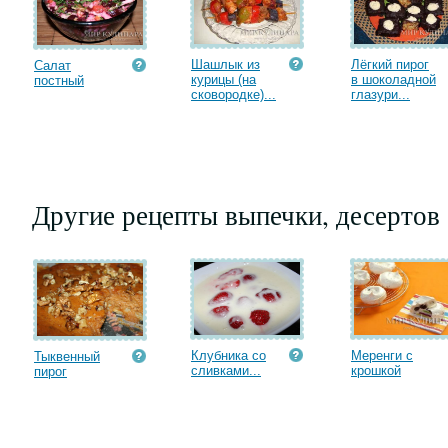
Шашлык из
Лёгкий пирог
Салат
курицы (на
в шоколадной
постный
сковородке)...
глазури...
Другие рецепты выпечки, десертов
Клубника со
Меренги с
Тыквенный
сливками...
крошкой
пирог