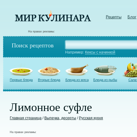
Рецепты
Блог
На правах рекламы:
Поиск рецептов
Например:
Кексы с начинкой
Первые блюда
Вторые блюда
Блюда из мяса
Блюда из рыбы
Сала
Лимонное суфле
Главная страница
/
Выпечка, десерты
/
Русская кухня
На правах рекламы: