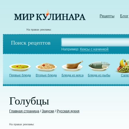
Рецепты
Блог
На правах рекламы:
Поиск рецептов
Например:
Кексы с начинкой
Первые блюда
Вторые блюда
Блюда из мяса
Блюда из рыбы
Сала
Голубцы
Главная страница
/
Закуски
/
Русская кухня
На правах рекламы: