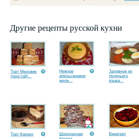
Другие рецепты русской кухни
Нежное
Заливное из
Торт Медовик
апельсиновое
телячьего
(простой)...
желе...
языка...
Шоколадная
Винегрет
Торт Каприз
ёлочка