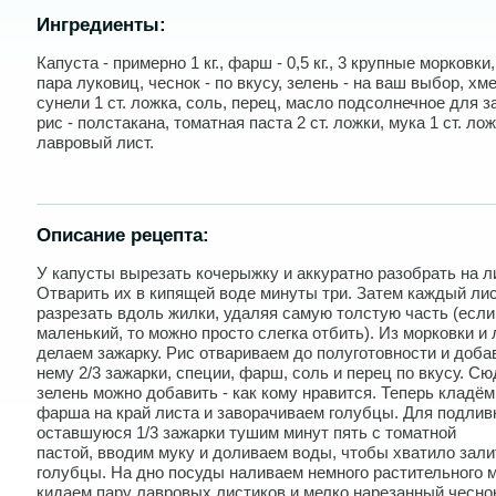
Ингредиенты:
Капуста - примерно 1 кг., фарш - 0,5 кг., 3 крупные морковки,
пара луковиц, чеснок - по вкусу, зелень - на ваш выбор, хм
сунели 1 ст. ложка, соль, перец, масло подсолнечное для з
рис - полстакана, томатная паста 2 ст. ложки, мука 1 ст. лож
лавровый лист.
Описание рецепта:
У капусты вырезать кочерыжку и аккуратно разобрать на л
Отварить их в кипящей воде минуты три. Затем каждый ли
разрезать вдоль жилки, удаляя самую толстую часть (если
маленький, то можно просто слегка отбить). Из морковки и 
делаем зажарку. Рис отвариваем до полуготовности и доба
нему 2/3 зажарки, специи, фарш, соль и перец по вкусу. Сю
зелень можно добавить - как кому нравится. Теперь кладём
фарша на край листа и заворачиваем голубцы. Для подлив
оставшуюся 1/3 зажарки тушим минут пять с томатной
пастой, вводим муку и доливаем воды, чтобы хватило зали
голубцы. На дно посуды наливаем немного растительного 
кидаем пару лавровых листиков и мелко нарезанный чеснок