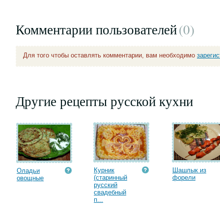
Комментарии пользователей
(0
)
Для того чтобы оставлять комментарии, вам необходимо
зареги
Другие рецепты русской кухни
Курник
Шашлык из
Оладьи
(старинный
форели
овощные
русский
свадебный
п...