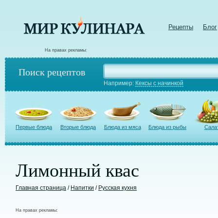
Рецепты
Блог
На правах рекламы:
Поиск рецептов
Например:
Кексы с начинкой
Первые блюда
Вторые блюда
Блюда из мяса
Блюда из рыбы
Сала
Лимонный квас
Главная страница
/
Напитки
/
Русская кухня
На правах рекламы: