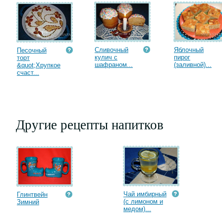
Сливочный
Яблочный
Песочный
кулич с
пирог
торт
шафраном...
(заливной)...
&quot;Хрупкое
счаст...
Другие рецепты напитков
Чай имбирный
Глинтвейн
(с лимоном и
Зимний
медом)...