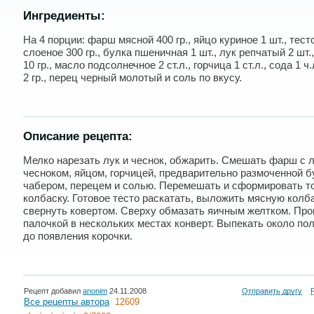
Ингредиенты:
На 4 порции: фарш мясной 400 гр., яйцо куриное 1 шт., тест
слоеное 300 гр., булка пшеничная 1 шт., лук репчатый 2 шт.
10 гр., масло подсолнечное 2 ст.л., горчица 1 ст.л., сода 1 ч.
2 гр., перец черный молотый и соль по вкусу.
Описание рецепта:
Мелко нарезать лук и чеснок, обжарить. Смешать фарш с 
чесноком, яйцом, горчицей, предварительно размоченной б
чабером, перецем и солью. Перемешать и сформировать т
колбаску. Готовое тесто раскатать, выложить мясную колб
свернуть ковертом. Сверху обмазать яичным желтком. Про
палочкой в нескольких местах конверт. Выпекать около по
до появления корочки.
Рецепт добавил
anonim
24.11.2008
Отправить другу
Все рецепты автора
12609