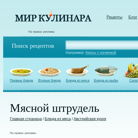
Рецепты
Блог
На правах рекламы:
Поиск рецептов
Например:
Кексы с начинкой
Первые блюда
Вторые блюда
Блюда из мяса
Блюда из рыбы
Сала
Мясной штрудель
Главная страница
/
Блюда из мяса
/
Австрийская кухня
На правах рекламы: