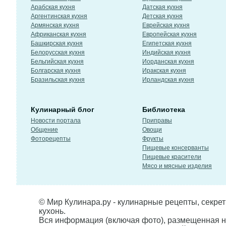
Арабская кухня
Датская кухня
Аргентинская кухня
Детская кухня
Армянская кухня
Еврейская кухня
Африканская кухня
Европейская кухня
Башкирская кухня
Египетская кухня
Белорусская кухня
Индийская кухня
Бельгийская кухня
Иорданская кухня
Болгарская кухня
Иракская кухня
Бразильская кухня
Ирландская кухня
Кулинарный блог
Библиотека
Новости портала
Приправы
Общение
Овощи
Фоторецепты
Фрукты
Пищевые консерванты
Пищевые красители
Мясо и мясные изделия
© Мир Кулинара.ру - кулинарные рецепты, секре
кухонь.
Вся информация (включая фото), размещенная н