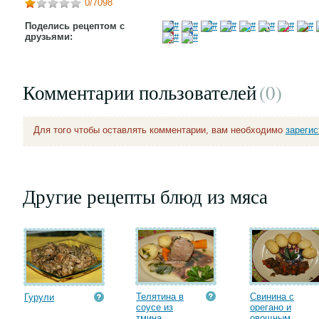
0
/7098
Поделись рецептом с
друзьями:
Комментарии пользователей
(0
)
Для того чтобы оставлять комментарии, вам необходимо
зареги
Другие рецепты блюд из мяса
Телятина в
Свинина с
Гурули
соусе из
орегано и
тмина...
овощным