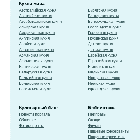
Кухни мира
Австралийская кухня
Бурятская кухня
Австрийская кухня
Венгерская кухня
Азербайджанская кухня
Венесуэльская кухня
Алжирская кухня
Голландская кухня
Американская кухня
Греческая кухня
Английская кухня
Грузинская кухня
Арабская кухня
Датская кухня
Аргентинская кухня
Детская кухня
Армянская кухня
Еврейская кухня
Африканская кухня
Европейская кухня
Башкирская кухня
Египетская кухня
Белорусская кухня
Индийская кухня
Бельгийская кухня
Иорданская кухня
Болгарская кухня
Иракская кухня
Бразильская кухня
Ирландская кухня
Кулинарный блог
Библиотека
Новости портала
Приправы
Общение
Овощи
Фоторецепты
Фрукты
Пищевые консерванты
Пищевые красители