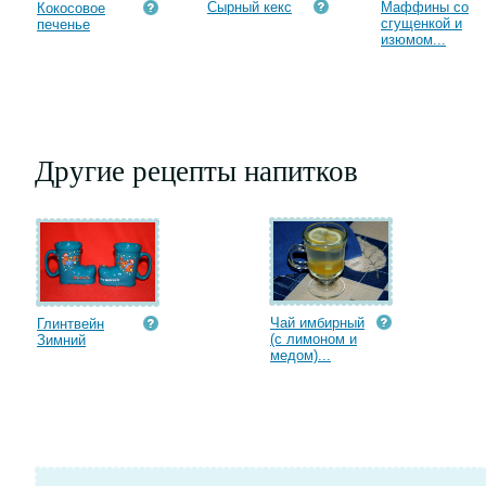
Сырный кекс
Маффины со
Кокосовое
сгущенкой и
печенье
изюмом...
Другие рецепты напитков
Чай имбирный
Глинтвейн
(с лимоном и
Зимний
медом)...