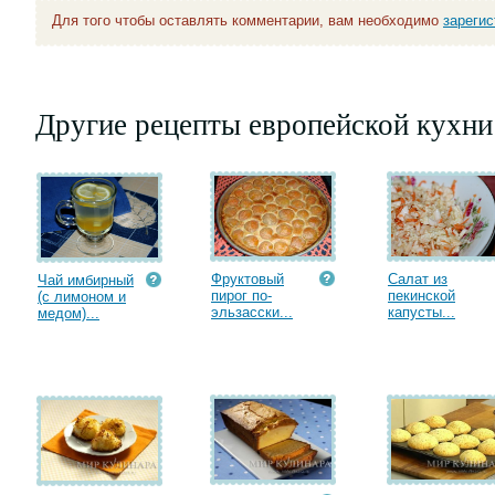
Для того чтобы оставлять комментарии, вам необходимо
зареги
Другие рецепты европейской кухни
Фруктовый
Салат из
Чай имбирный
пирог по-
пекинской
(с лимоном и
эльзасски...
капусты...
медом)...