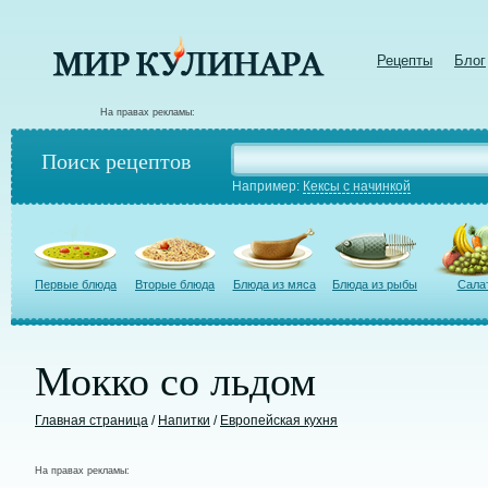
Рецепты
Блог
На правах рекламы:
Поиск рецептов
Например:
Кексы с начинкой
Первые блюда
Вторые блюда
Блюда из мяса
Блюда из рыбы
Сала
Мокко со льдом
Главная страница
/
Напитки
/
Европейская кухня
На правах рекламы: