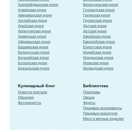
Азербайджанская кухня
Венесуэльская кухня
Алжирская кухня
Голландская кухня
Американская кухня
Греческая кухня
Английская кухня
Грузинская кухня
Арабская кухня
Датская кухня
Аргентинская кухня
Детская кухня
Армянская кухня
Еврейская кухня
Африканская кухня
Европейская кухня
Башкирская кухня
Египетская кухня
Белорусская кухня
Индийская кухня
Бельгийская кухня
Иорданская кухня
Болгарская кухня
Иракская кухня
Бразильская кухня
Ирландская кухня
Кулинарный блог
Библиотека
Новости портала
Приправы
Общение
Овощи
Фоторецепты
Фрукты
Пищевые консерванты
Пищевые красители
Мясо и мясные изделия