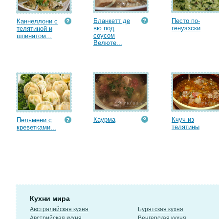
Бланкетт де
Песто по-
Каннеллони с
вю под
генуэзски
телятиной и
соусом
шпинатом...
Велюте...
Каурма
Кчуч из
Пельмени с
телятины
креветками...
Кухни мира
Австралийская кухня
Бурятская кухня
Австрийская кухня
Венгерская кухня