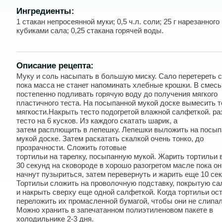
Ингредиенты:
1 стакан непросеянной муки; 0,5 ч.л. соли; 25 г нарезанного
кубиками сала; 0,25 стакана горячей воды.
Описание рецепта:
Муку и соль насыпать в большую миску. Сало перетереть с
пока масса не станет напоминать хлебные крошки. В смесь
постепенно подливать горячую воду до получения мягкого
пластичного теста. На посыпанной мукой доске вымесить т
мягкости.Накрыть тесто подогретой влажной салфеткой. ра
тесто на 6 кусков. Из каждого скатать шарик, а
затем расплющить в лепешку. Лепешки выложить на посып
мукой доске. Затем раскатать скалкой очень тонко, до
прозрачности. Сложить готовые
тортильи на тарелку, посыпанную мукой. Жарить тортильи 
30 секунд на сковороде в хорошо разогретом масле пока он
начнут пузыриться, затем перевернуть и жарить еще 10 сек
Тортильи сложить на проволочную подставку, покрытую са
и накрыть сверху еще одной салфеткой. Когда тортильи ост
переложить их промасленной бумагой, чтобы они не слипал
Можно хранить в запечатанном полиэтиленовом пакете в
холодильнике 2-3 дня.