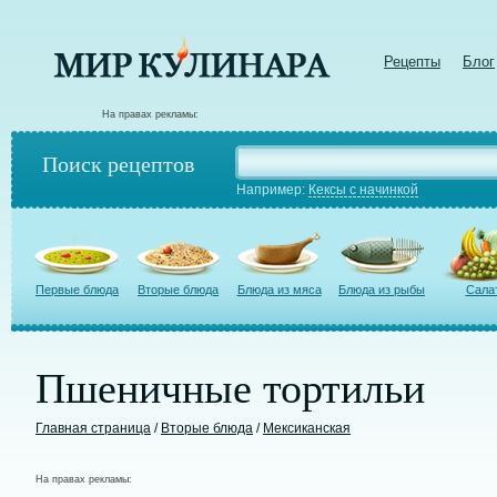
Рецепты
Блог
На правах рекламы:
Поиск рецептов
Например:
Кексы с начинкой
Первые блюда
Вторые блюда
Блюда из мяса
Блюда из рыбы
Сала
Пшеничные тортильи
Главная страница
/
Вторые блюда
/
Мексиканская
На правах рекламы: