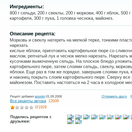
Ингредиенты:
800 г сельди, 200 г свеклы, 200 г моркови, 400 г яблок, 500 г
картофеля, 300 г лука, 1 головка чеснока, майонез.
Описание рецепта:
Морковь и свеклу натереть на мелкой терке, тонкими плас
нарезать
кислые яблоки, приготовить картофельное пюре со сливоч
маслом, репчатый лук и чеснок мелко нарезать. Нарезать 
кусочками вымоченную сельдь. На плоское блюдо уложить
картофельного пюре, затем слоями сельдь, свеклу, морковь
яблоки. Еще раз в том же порядке, завершив слоями лука,
и наконец покрыть слоем картофельного пюре. Сверху все 
майонезом. Поставить настояться на 2 часа в холодное мес
Рецепт добавил
anonim
01.09.2008
Отправить другу
Все рецепты автора
12609
0
/1929
Поделись рецептом с
друзьями: