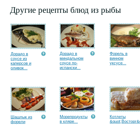
Другие рецепты блюд из рыбы
Дорадо в
Форель в
Дорадо в
миндальном
винном
соусе из
соусе по-
уксусе...
каперсов и
испански...
оливок...
Морепродукты
Котлеты
Шашлык из
в кляре...
&quot;Восторг&q
форели