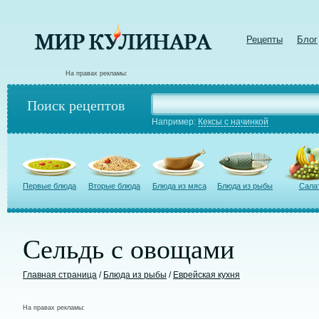
Рецепты
Блог
На правах рекламы:
Поиск рецептов
Например:
Кексы с начинкой
Первые блюда
Вторые блюда
Блюда из мяса
Блюда из рыбы
Сала
Сельдь с овощами
Главная страница
/
Блюда из рыбы
/
Еврейская кухня
На правах рекламы: