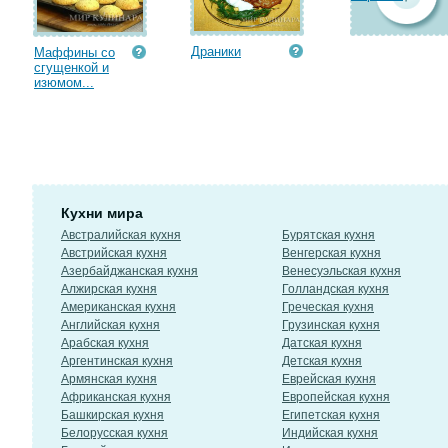
Драники
Маффины со
сгущенкой и
изюмом...
Кухни мира
Австралийская кухня
Бурятская кухня
Австрийская кухня
Венгерская кухня
Азербайджанская кухня
Венесуэльская кухня
Алжирская кухня
Голландская кухня
Американская кухня
Греческая кухня
Английская кухня
Грузинская кухня
Арабская кухня
Датская кухня
Аргентинская кухня
Детская кухня
Армянская кухня
Еврейская кухня
Африканская кухня
Европейская кухня
Башкирская кухня
Египетская кухня
Белорусская кухня
Индийская кухня