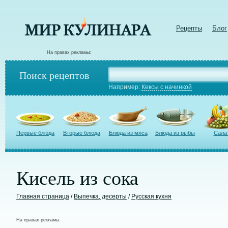
Рецепты
Блог
На правах рекламы:
Поиск рецептов
Например:
Кексы с начинкой
Первые блюда
Вторые блюда
Блюда из мяса
Блюда из рыбы
Сала
Кисель из сока
Главная страница
/
Выпечка, десерты
/
Русская кухня
На правах рекламы: