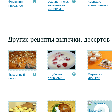
Баранья нога,
Курица с
Фруктовое
запеченная с
апельсинами...
пирожное
имбирём...
Другие рецепты выпечки, десертов
Клубника со
Меренги с
Тыквенный
сливками...
крошкой
пирог
Пирожки