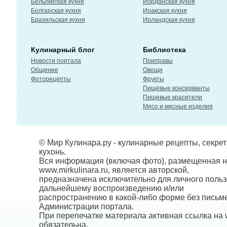
Бельгийская кухня
Иорданская кухня
Болгарская кухня
Иракская кухня
Бразильская кухня
Ирландская кухня
Кулинарный блог
Библиотека
Новости портала
Приправы
Общение
Овощи
Фоторецепты
Фрукты
Пищевые консерванты
Пищевые красители
Мясо и мясные изделия
© Мир Кулинара.ру - кулинарные рецепты, секре
кухонь.
Вся информация (включая фото), размещенная н
www.mirkulinara.ru, является авторской,
предназначена исключительно для личного польз
дальнейшему воспроизведению и/или
распространению в какой-либо форме без письм
Администрации портала.
При перепечатке материала активная ссылка на w
обязательна.