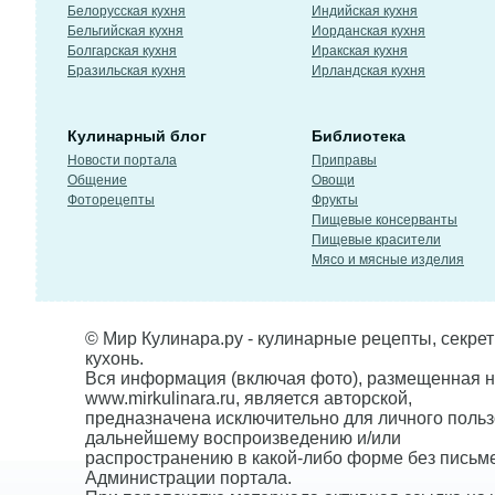
Белорусская кухня
Индийская кухня
Бельгийская кухня
Иорданская кухня
Болгарская кухня
Иракская кухня
Бразильская кухня
Ирландская кухня
Кулинарный блог
Библиотека
Новости портала
Приправы
Общение
Овощи
Фоторецепты
Фрукты
Пищевые консерванты
Пищевые красители
Мясо и мясные изделия
© Мир Кулинара.ру - кулинарные рецепты, секре
кухонь.
Вся информация (включая фото), размещенная н
www.mirkulinara.ru, является авторской,
предназначена исключительно для личного польз
дальнейшему воспроизведению и/или
распространению в какой-либо форме без письм
Администрации портала.