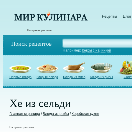
Рецепты
Блог
На правах рекламы:
Поиск рецептов
Например:
Кексы с начинкой
Первые блюда
Вторые блюда
Блюда из мяса
Блюда из рыбы
Сала
Хе из сельди
Главная страница
/
Блюда из рыбы
/
Корейская кухня
На правах рекламы: