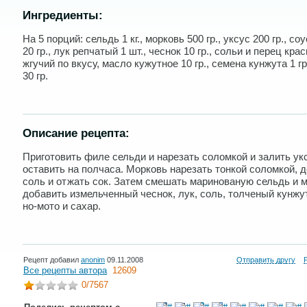
Ингредиенты:
На 5 порций: сельдь 1 кг., морковь 500 гр., уксус 200 гр., со
20 гр., лук репчатый 1 шт., чеснок 10 гр., сольи и перец кра
жгучий по вкусу, масло кужутное 10 гр., семена кунжута 1 гр
30 гр.
Описание рецепта:
Приготовить филе сельди и нарезать соломкой и залить ук
оставить на полчаса. Морковь нарезать тонкой соломкой, 
соль и отжать сок. Затем смешать маринованую сельдь и м
добавить измельченный чеснок, лук, соль, толченый кунжут
но-мото и сахар.
Рецепт добавил
anonim
09.11.2008
Отправить другу
Все рецепты автора
12609
0
/7567