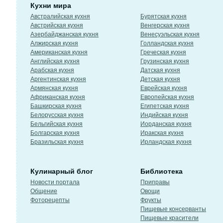
Кухни мира
Австралийская кухня
Бурятская кухня
Австрийская кухня
Венгерская кухня
Азербайджанская кухня
Венесуэльская кухня
Алжирская кухня
Голландская кухня
Американская кухня
Греческая кухня
Английская кухня
Грузинская кухня
Арабская кухня
Датская кухня
Аргентинская кухня
Детская кухня
Армянская кухня
Еврейская кухня
Африканская кухня
Европейская кухня
Башкирская кухня
Египетская кухня
Белорусская кухня
Индийская кухня
Бельгийская кухня
Иорданская кухня
Болгарская кухня
Иракская кухня
Бразильская кухня
Ирландская кухня
Кулинарный блог
Библиотека
Новости портала
Приправы
Общение
Овощи
Фоторецепты
Фрукты
Пищевые консерванты
Пищевые красители