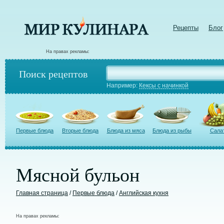
Рецепты
Блог
На правах рекламы:
Поиск рецептов
Например:
Кексы с начинкой
Первые блюда
Вторые блюда
Блюда из мяса
Блюда из рыбы
Сала
Мясной бульон
Главная страница
/
Первые блюда
/
Английская кухня
На правах рекламы: