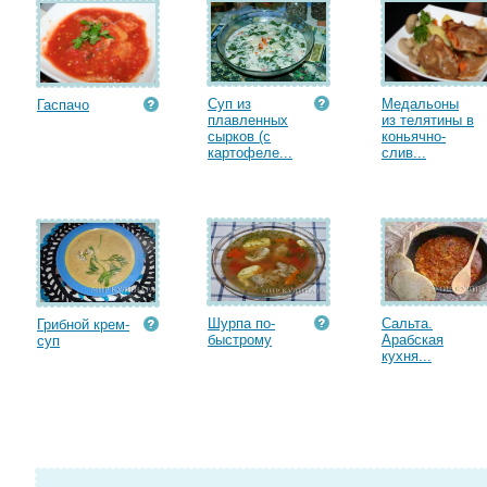
Суп из
Медальоны
Гаспачо
плавленных
из телятины в
сырков (с
коньячно-
картофеле...
слив...
Шурпа по-
Сальта.
Грибной крем-
быстрому
Арабская
суп
кухня...