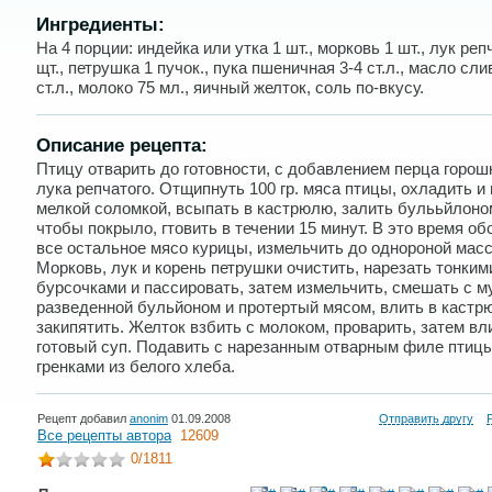
Ингредиенты:
На 4 порции: индейка или утка 1 шт., морковь 1 шт., лук реп
щт., петрушка 1 пучок., пука пшеничная 3-4 ст.л., масло сли
ст.л., молоко 75 мл., яичный желток, соль по-вкусу.
Описание рецепта:
Птицу отварить до готовности, с добавлением перца горош
лука репчатого. Отщипнуть 100 гр. мяса птицы, охладить и
мелкой соломкой, всыпать в кастрюлю, залить булььйлоном
чтобы покрыло, гтовить в течении 15 минут. В это время об
все остальное мясо курицы, измельчить до однороной мас
Морковь, лук и корень петрушки очистить, нарезать тонким
бурсочками и пассировать, затем измельчить, смешать с м
разведенной бульйоном и протертый мясом, влить в кастр
закипятить. Желток взбить с молоком, проварить, затем вл
готовый суп. Подавить с нарезанным отварным филе птицы
гренками из белого хлеба.
Рецепт добавил
anonim
01.09.2008
Отправить другу
Все рецепты автора
12609
0
/1811