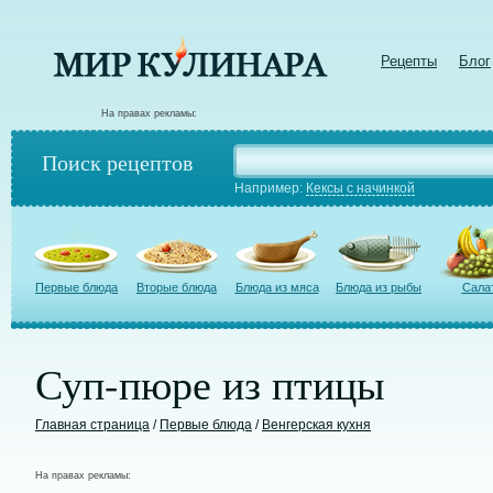
Рецепты
Блог
На правах рекламы:
Поиск рецептов
Например:
Кексы с начинкой
Первые блюда
Вторые блюда
Блюда из мяса
Блюда из рыбы
Сала
Суп-пюре из птицы
Главная страница
/
Первые блюда
/
Венгерская кухня
На правах рекламы: