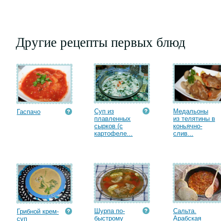
Другие рецепты первых блюд
Суп из
Медальоны
Гаспачо
плавленных
из телятины в
сырков (с
коньячно-
картофеле...
слив...
Шурпа по-
Сальта.
Грибной крем-
быстрому
Арабская
суп