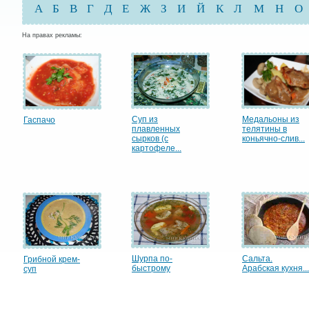
А
Б
В
Г
Д
Е
Ж
З
И
Й
К
Л
М
Н
О
На правах рекламы:
Суп из
Медальоны из
Гаспачо
плавленных
телятины в
сырков (с
коньячно-слив...
картофеле...
Шурпа по-
Сальта.
Грибной крем-
быстрому
Арабская кухня...
суп