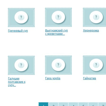
Вьетнамский суп
Хернерокка
Гречневый суп
с креветками...
Гара чорба
Гайнатма
Галушки
полтавские к
супу...