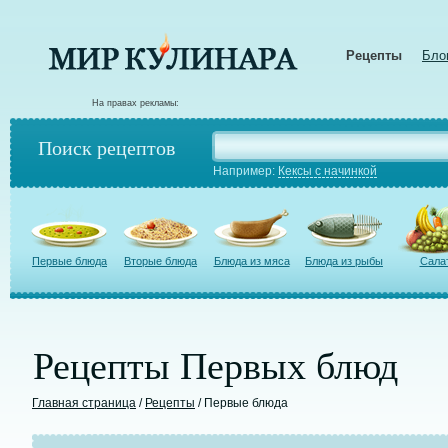
Рецепты
Бло
На правах рекламы:
Поиск рецептов
Например:
Кексы с начинкой
Первые блюда
Вторые блюда
Блюда из мяса
Блюда из рыбы
Сала
Рецепты Первых блюд
Главная страница
/
Рецепты
/ Первые блюда