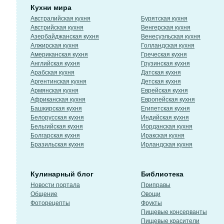
Кухни мира
Австралийская кухня
Бурятская кухня
Австрийская кухня
Венгерская кухня
Азербайджанская кухня
Венесуэльская кухня
Алжирская кухня
Голландская кухня
Американская кухня
Греческая кухня
Английская кухня
Грузинская кухня
Арабская кухня
Датская кухня
Аргентинская кухня
Детская кухня
Армянская кухня
Еврейская кухня
Африканская кухня
Европейская кухня
Башкирская кухня
Египетская кухня
Белорусская кухня
Индийская кухня
Бельгийская кухня
Иорданская кухня
Болгарская кухня
Иракская кухня
Бразильская кухня
Ирландская кухня
Кулинарный блог
Библиотека
Новости портала
Приправы
Общение
Овощи
Фоторецепты
Фрукты
Пищевые консерванты
Пищевые красители