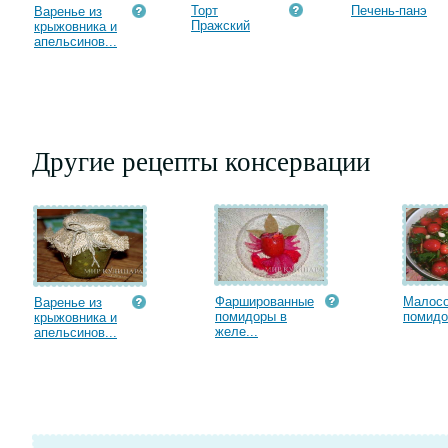
Торт
Печень-панэ
Варенье из
Пражский
крыжовника и
апельсинов...
Другие рецепты консервации
Фаршированные
Малос
Варенье из
помидоры в
помидо
крыжовника и
желе...
апельсинов...