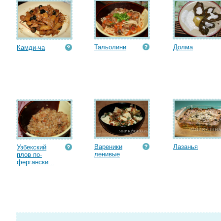
Тальолини
Долма
Камди-ча
Вареники
Лазанья
Узбекский
ленивые
плов по-
фергански...