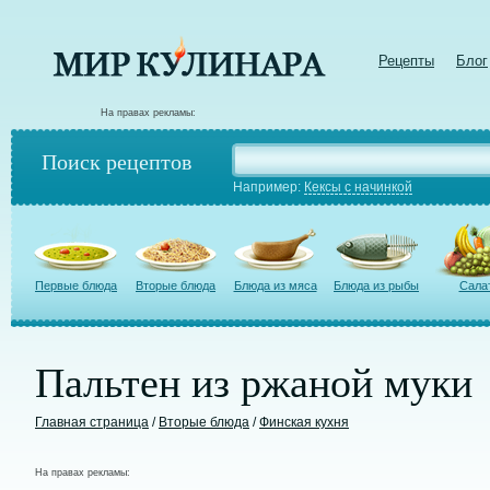
Рецепты
Блог
На правах рекламы:
Поиск рецептов
Например:
Кексы с начинкой
Первые блюда
Вторые блюда
Блюда из мяса
Блюда из рыбы
Сала
Пальтен из ржаной муки
Главная страница
/
Вторые блюда
/
Финская кухня
На правах рекламы: