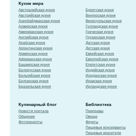
Кухни мира
Австралийская кухня
Бурятская кухня
Австрийская кухня
Венгерская кухня
Азербайджанская кухня
Венесуэльская кухня
Алжирская кухня
Голландская кухня
Американская кухня
Греческая кухня
Английская кухня
Грузинская кухня
Арабская кухня
Датская кухня
Аргентинская кухня
Детская кухня
Армянская кухня
Еврейская кухня
Африканская кухня
Европейская кухня
Башкирская кухня
Египетская кухня
Белорусская кухня
Индийская кухня
Бельгийская кухня
Иорданская кухня
Болгарская кухня
Иракская кухня
Бразильская кухня
Ирландская кухня
Кулинарный блог
Библиотека
Новости портала
Приправы
Общение
Овощи
Фоторецепты
Фрукты
Пищевые консерванты
Пищевые красители