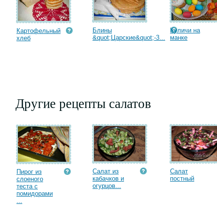
Блины
Куличи на
Картофельный
&quot;Царские&quot;-3...
манке
хлеб
Другие рецепты салатов
Салат из
Салат
Пирог из
кабачков и
постный
слоеного
огурцов...
теста с
помидорами
...