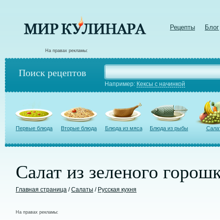
Рецепты
Блог
На правах рекламы:
Поиск рецептов
Например:
Кексы с начинкой
Первые блюда
Вторые блюда
Блюда из мяса
Блюда из рыбы
Сала
Салат из зеленого горош
Главная страница
/
Салаты
/
Русская кухня
На правах рекламы: