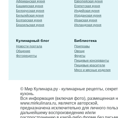
Африканская кухня
Европейская кухня
Башкирская кухня
Египетская кухня
Белорусская кухня
Индийская кухня
Бельгийская кухня
Иорданская кухня
Болгарская кухня
Иракская кухня
Бразильская кухня
Ирландская кухня
Кулинарный блог
Библиотека
Новости портала
Приправы
Общение
Овощи
Фоторецепты
Фрукты
Пищевые консерванты
Пищевые красители
Мясо и мясные изделия
© Мир Кулинара.ру - кулинарные рецепты, секре
кухонь.
Вся информация (включая фото), размещенная н
www.mirkulinara.ru, является авторской,
предназначена исключительно для личного польз
дальнейшему воспроизведению и/или
распространению в какой-либо форме без письм