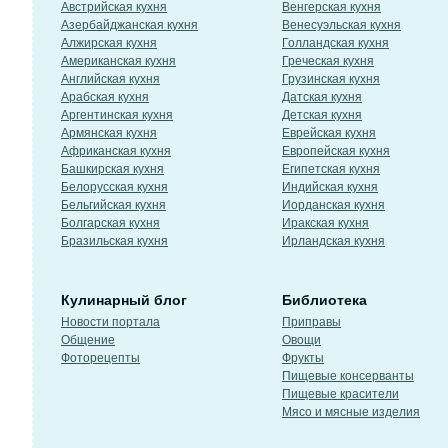
Австрийская кухня
Венгерская кухня
Азербайджанская кухня
Венесуэльская кухня
Алжирская кухня
Голландская кухня
Американская кухня
Греческая кухня
Английская кухня
Грузинская кухня
Арабская кухня
Датская кухня
Аргентинская кухня
Детская кухня
Армянская кухня
Еврейская кухня
Африканская кухня
Европейская кухня
Башкирская кухня
Египетская кухня
Белорусская кухня
Индийская кухня
Бельгийская кухня
Иорданская кухня
Болгарская кухня
Иракская кухня
Бразильская кухня
Ирландская кухня
Кулинарный блог
Библиотека
Новости портала
Приправы
Общение
Овощи
Фоторецепты
Фрукты
Пищевые консерванты
Пищевые красители
Мясо и мясные изделия