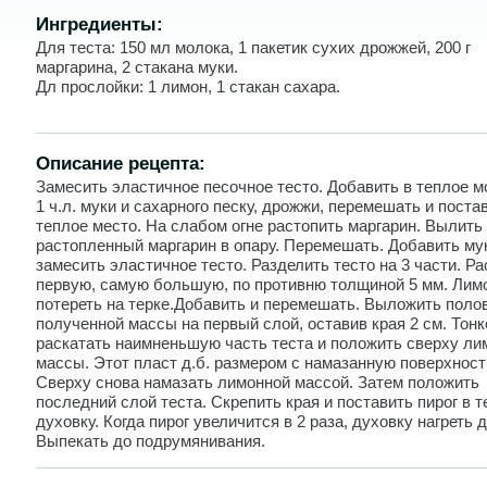
Ингредиенты:
Для теста: 150 мл молока, 1 пакетик сухих дрожжей, 200 г
маргарина, 2 стакана муки.
Дл прослойки: 1 лимон, 1 стакан сахара.
Описание рецепта:
Замесить эластичное песочное тесто. Добавить в теплое м
1 ч.л. муки и сахарного песку, дрожжи, перемешать и поста
теплое место. На слабом огне растопить маргарин. Вылить
растопленный маргарин в опару. Перемешать. Добавить му
замесить эластичное тесто. Разделить тесто на 3 части. Ра
первую, самую большую, по противню толщиной 5 мм. Лим
потереть на терке.Добавить и перемешать. Выложить поло
полученной массы на первый слой, оставив края 2 см. Тонк
раскатать наимненьшую часть теста и положить сверху ли
массы. Этот пласт д.б. размером с намазанную поверхност
Сверху снова намазать лимонной массой. Затем положить
последний слой теста. Скрепить края и поставить пирог в 
духовку. Когда пирог увеличится в 2 раза, духовку нагреть д
Выпекать до подрумянивания.