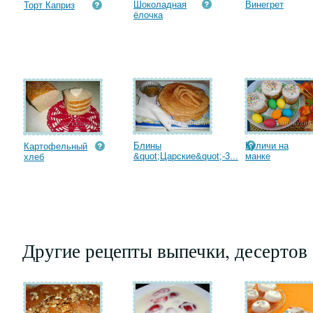
Шоколадная
Винегрет
Торт Каприз
ёлочка
Блины
Куличи на
Картофельный
&quot;Царские&quot;-3...
манке
хлеб
Другие рецепты выпечки, десертов