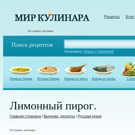
Рецепты
Блог
На правах рекламы:
Поиск рецептов
Например:
Кексы с начинкой
Первые блюда
Вторые блюда
Блюда из мяса
Блюда из рыбы
Сала
Лимонный пирог.
Главная страница
/
Выпечка, десерты
/
Русская кухня
На правах рекламы: