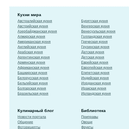
Кухни мира
Австралийская кухня
Бурятская кухня
Австрийская кухня
Венгерская кухня
Азербайджанская кухня
Венесуэльская кухня
Алжирская кухня
Голландская кухня
Американская кухня
Греческая кухня
Английская кухня
Грузинская кухня
Арабская кухня
Датская кухня
Аргентинская кухня
Детская кухня
Армянская кухня
Еврейская кухня
Африканская кухня
Европейская кухня
Башкирская кухня
Египетская кухня
Белорусская кухня
Индийская кухня
Бельгийская кухня
Иорданская кухня
Болгарская кухня
Иракская кухня
Бразильская кухня
Ирландская кухня
Кулинарный блог
Библиотека
Новости портала
Приправы
Общение
Овощи
Фоторецепты
Фрукты