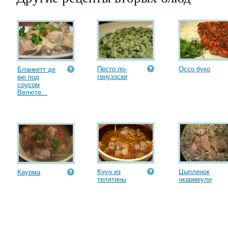
Песто по-
Оссо буко
Бланкетт де
генуэзски
вю под
соусом
Велюте...
Кчуч из
Цыпленок
Каурма
телятины
чкармеули