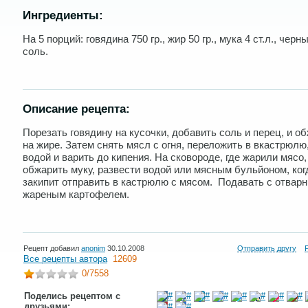
Ингредиенты:
На 5 порций: говядина 750 гр., жир 50 гр., мука 4 ст.л., черн
соль.
Описание рецепта:
Порезать говядину на кусочки, добавить соль и перец, и о
на жире. Затем снять мясл с огня, переложить в вкастрюлю
водой и варить до кипения. На сковороде, где жарили мясо,
обжарить муку, развести водой или мясным бульйоном, ког
закипит отправить в кастрюлю с мясом. Подавать с отвар
жареным картофелем.
Рецепт добавил
anonim
30.10.2008
Отправить другу
Все рецепты автора
12609
0
/7558
Поделись рецептом с
друзьями: