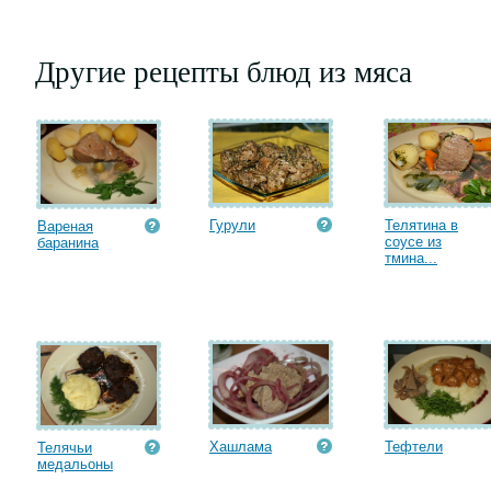
Другие рецепты блюд из мяса
Гурули
Телятина в
Вареная
соусе из
баранина
тмина...
Хашлама
Тефтели
Телячьи
медальоны