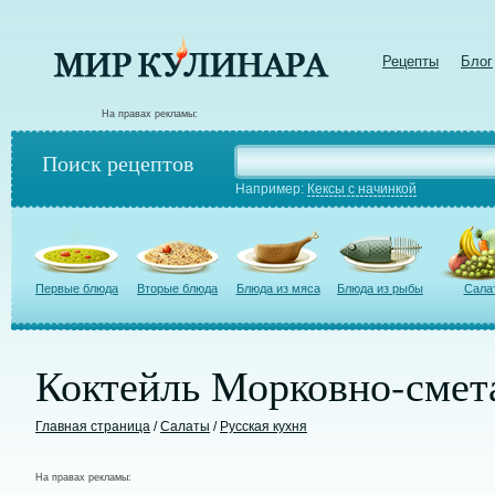
Рецепты
Блог
На правах рекламы:
Поиск рецептов
Например:
Кексы с начинкой
Первые блюда
Вторые блюда
Блюда из мяса
Блюда из рыбы
Сала
Коктейль Морковно-сме
Главная страница
/
Салаты
/
Русская кухня
На правах рекламы: