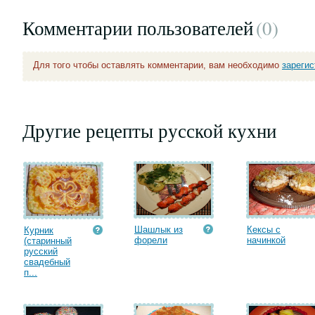
Комментарии пользователей
(0
)
Для того чтобы оставлять комментарии, вам необходимо
зареги
Другие рецепты русской кухни
Шашлык из
Кексы с
Курник
форели
начинкой
(старинный
русский
свадебный
п...