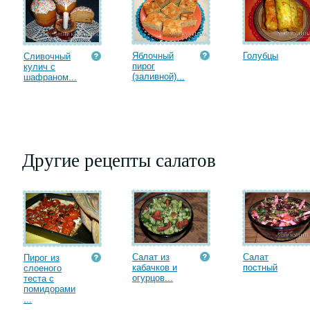
Яблочный
Голубцы
Сливочный
пирог
кулич с
(заливной)...
шафраном...
Другие рецепты салатов
Салат из
Салат
Пирог из
кабачков и
постный
слоеного
огурцов...
теста с
помидорами
...