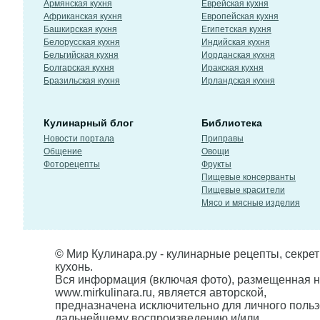
Армянская кухня
Еврейская кухня
Африканская кухня
Европейская кухня
Башкирская кухня
Египетская кухня
Белорусская кухня
Индийская кухня
Бельгийская кухня
Иорданская кухня
Болгарская кухня
Иракская кухня
Бразильская кухня
Ирландская кухня
Кулинарный блог
Библиотека
Новости портала
Приправы
Общение
Овощи
Фоторецепты
Фрукты
Пищевые консерванты
Пищевые красители
Мясо и мясные изделия
© Мир Кулинара.ру - кулинарные рецепты, секре
кухонь.
Вся информация (включая фото), размещенная н
www.mirkulinara.ru, является авторской,
предназначена исключительно для личного польз
дальнейшему воспроизведению и/или