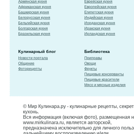
Армянская кухня
Еврейская кухня
Африканская кухня
Европейская кухня
Башкирская кухня
Египетская кухня
Белорусская кухня
Индийская кухня
Бельгийская кухня
Иорданская кухня
Болгарская кухня
Иракская кухня
Бразильская кухня
Ирландская кухня
Кулинарный блог
Библиотека
Новости портала
Приправы
Общение
Овощи
Фоторецепты
Фрукты
Пищевые консерванты
Пищевые красители
Мясо и мясные изделия
© Мир Кулинара.ру - кулинарные рецепты, секре
кухонь.
Вся информация (включая фото), размещенная н
www.mirkulinara.ru, является авторской,
предназначена исключительно для личного польз
дальнейшему воспроизведению и/или