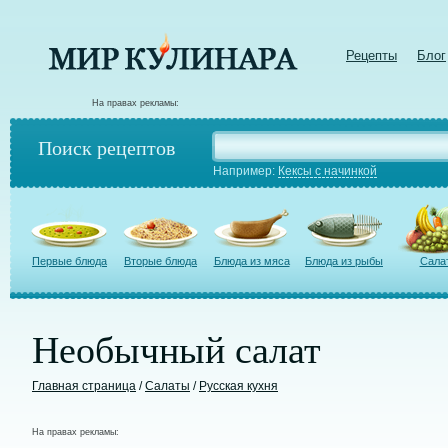
Рецепты
Блог
На правах рекламы:
Поиск рецептов
Например:
Кексы с начинкой
Первые блюда
Вторые блюда
Блюда из мяса
Блюда из рыбы
Сала
Необычный салат
Главная страница
/
Салаты
/
Русская кухня
На правах рекламы: