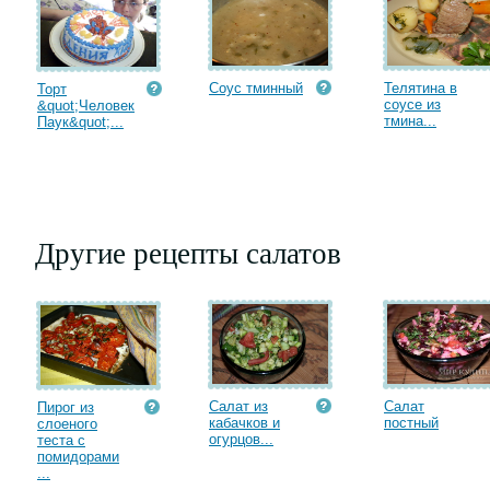
Соус тминный
Телятина в
Торт
соусе из
&quot;Человек
тмина...
Паук&quot;...
Другие рецепты салатов
Салат из
Салат
Пирог из
кабачков и
постный
слоеного
огурцов...
теста с
помидорами
...