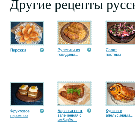
Другие рецепты русс
Рулетики из
Салат
Пирожки
говядины...
постный
Баранья нога,
Курица с
Фруктовое
запеченная с
апельсинами...
пирожное
имбирём...