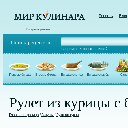
Рецепты
Блог
На правах рекламы:
Поиск рецептов
Например:
Кексы с начинкой
Первые блюда
Вторые блюда
Блюда из мяса
Блюда из рыбы
Сала
Рулет из курицы с
Главная страница
/
Закуски
/
Русская кухня