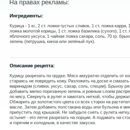
На правах рекламы:
Ингредиенты:
Курица - 1 кг., 2 ст. ложки густых сливок, 1 ст. ложка карри, 1
ложка молотой корицы, 1 ст. ложка базилика (сухого), 1 ст.
яблочного уксуса, 1 чайная ложка сахара, соль, 70 гр. брын
зелень (петрушка, кинза или зелёный лук).
Описание рецепта:
Курицу разрезать по грудке. Мясо аккуратно отделить от ко
стараясь не повредить кожу. Разложить на доске и смазать
маринадом (сливки, уксус, сахар, соль, специи). Брынзу ря
добавить мелко порезанную зелень и ровным слоем распр
по мясу. Свернуть в рулет и замотать ниткой, чтобы держа
Обжарить до золотистого цвета со всех сторон на растите
масле. Затем добавить полстакана воды или бульона и ми
припустить под крышкой. Не забудьте снять с рулета нитку.
остынет - его легче разрезать на порции. А подавать на ст
и горячим и холодным, в качестве закуски.