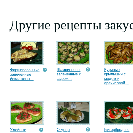
Другие рецепты заку
Шампиньоны,
Куриные
Фаршированные
запеченные с
крылышки с
запеченные
сыром...
медом и
баклажаны...
арахисовой...
Огурцы
Бутерброды с
Хлебные