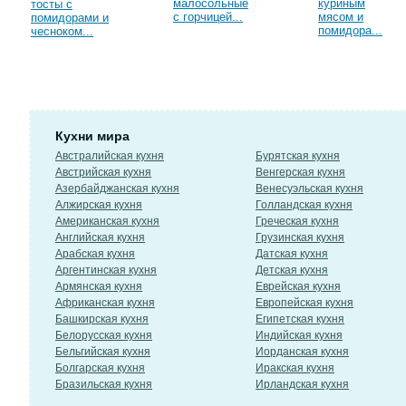
малосольные
куриным
тосты с
с горчицей...
мясом и
помидорами и
помидора...
чесноком...
Кухни мира
Австралийская кухня
Бурятская кухня
Австрийская кухня
Венгерская кухня
Азербайджанская кухня
Венесуэльская кухня
Алжирская кухня
Голландская кухня
Американская кухня
Греческая кухня
Английская кухня
Грузинская кухня
Арабская кухня
Датская кухня
Аргентинская кухня
Детская кухня
Армянская кухня
Еврейская кухня
Африканская кухня
Европейская кухня
Башкирская кухня
Египетская кухня
Белорусская кухня
Индийская кухня
Бельгийская кухня
Иорданская кухня
Болгарская кухня
Иракская кухня
Бразильская кухня
Ирландская кухня