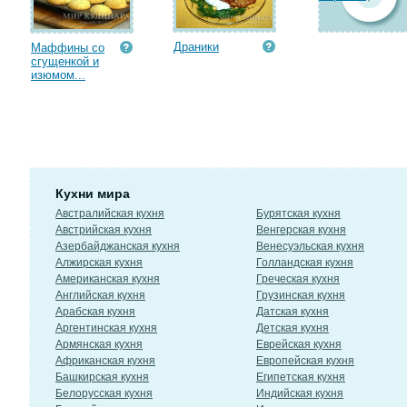
Драники
Маффины со
сгущенкой и
изюмом...
Кухни мира
Австралийская кухня
Бурятская кухня
Австрийская кухня
Венгерская кухня
Азербайджанская кухня
Венесуэльская кухня
Алжирская кухня
Голландская кухня
Американская кухня
Греческая кухня
Английская кухня
Грузинская кухня
Арабская кухня
Датская кухня
Аргентинская кухня
Детская кухня
Армянская кухня
Еврейская кухня
Африканская кухня
Европейская кухня
Башкирская кухня
Египетская кухня
Белорусская кухня
Индийская кухня