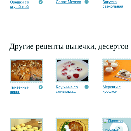
Салат Мехико
Закуска
Орешки со
свекольная
сгущёнкой
Другие рецепты выпечки, десертов
Клубника со
Меренги с
Тыквенный
сливками...
крошкой
пирог
Пирожки