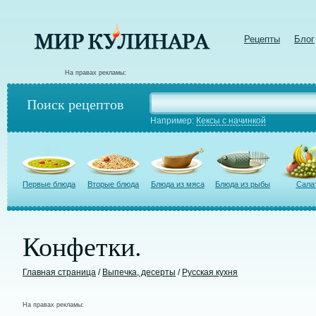
Рецепты
Блог
На правах рекламы:
Поиск рецептов
Например:
Кексы с начинкой
Первые блюда
Вторые блюда
Блюда из мяса
Блюда из рыбы
Сала
Конфетки.
Главная страница
/
Выпечка, десерты
/
Русская кухня
На правах рекламы: