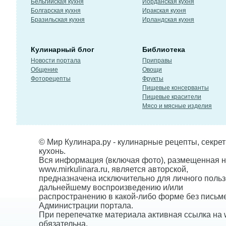
Бельгийская кухня
Иорданская кухня
Болгарская кухня
Иракская кухня
Бразильская кухня
Ирландская кухня
Кулинарный блог
Библиотека
Новости портала
Приправы
Общение
Овощи
Фоторецепты
Фрукты
Пищевые консерванты
Пищевые красители
Мясо и мясные изделия
© Мир Кулинара.ру - кулинарные рецепты, секре
кухонь.
Вся информация (включая фото), размещенная н
www.mirkulinara.ru, является авторской,
предназначена исключительно для личного польз
дальнейшему воспроизведению и/или
распространению в какой-либо форме без письм
Администрации портала.
При перепечатке материала активная ссылка на w
обязательна.