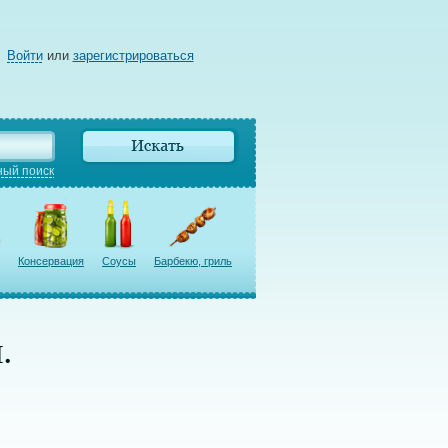
Войти
или
зарегистрироваться
ый поиск
Консервация
Соусы
Барбекю, гриль
.