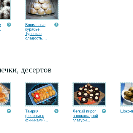
е
Ванильные
.
курабье.
Турецкая
сладость....
ечки, десертов
Тамрия
Лёгкий пирог
Шоко-п
(печенье с
в шоколадной
финиками)...
глазури...