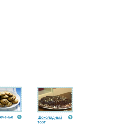
еченье
Шоколадный
торт