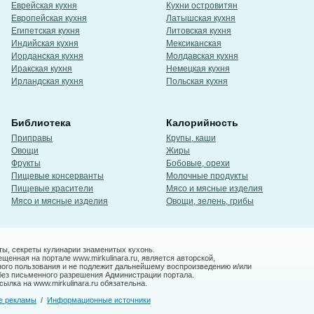
Еврейская кухня
Кухни островитян
Европейская кухня
Латышская кухня
Египетская кухня
Литовская кухня
Индийская кухня
Мексиканская
Иорданская кухня
Молдавская кухня
Иракская кухня
Немецкая кухня
Ирландская кухня
Польская кухня
Библиотека
Калорийность
Приправы
Крупы, каши
Овощи
Жиры
Фрукты
Бобовые, орехи
Пищевые консерванты
Молочные продукты
Пищевые красители
Мясо и мясные изделия
Мясо и мясные изделия
Овощи, зелень, грибы
ты, секреты кулинарии знаменитых кухонь.
енная на портале www.mirkulinara.ru, является авторской,
ного пользования и не подлежит дальнейшему воспроизведению и/или
без письменного разрешения Администрации портала.
ылка на www.mirkulinara.ru обязательна.
е рекламы
/
Информационные источники