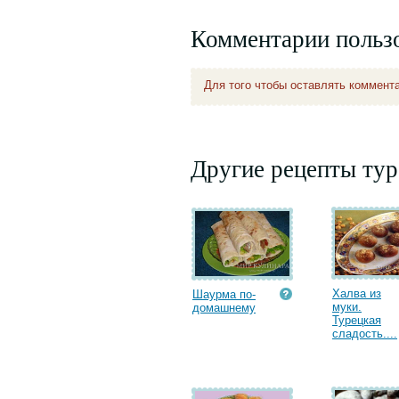
Комментарии польз
Для того чтобы оставлять коммент
Другие рецепты тур
Халва из
Шаурма по-
муки.
домашнему
Турецкая
сладость....