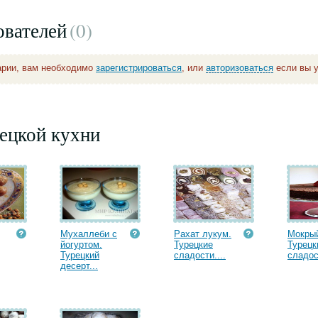
ователей
(0
)
арии, вам необходимо
зарегистрироваться
, или
авторизоваться
если вы у
ецкой кухни
Мухаллеби с
Рахат лукум.
Мокрый
йогуртом.
Турецкие
Турецк
Турецкий
сладости....
сладост
десерт...