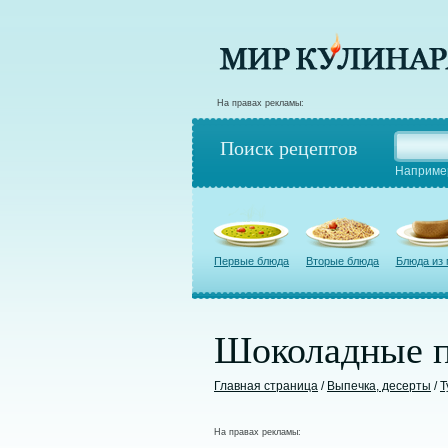
На правах рекламы:
Поиск рецептов
Наприме
Первые блюда
Вторые блюда
Блюда из
Шоколадные п
Главная страница
/
Выпечка, десерты
/
Т
На правах рекламы: