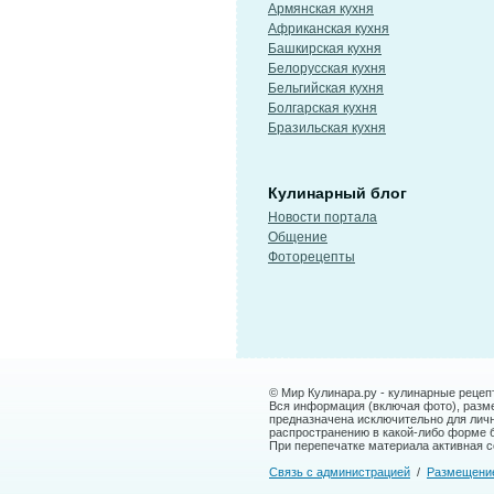
Армянская кухня
Африканская кухня
Башкирская кухня
Белорусская кухня
Бельгийская кухня
Болгарская кухня
Бразильская кухня
Кулинарный блог
Новости портала
Общение
Фоторецепты
© Мир Кулинара.ру - кулинарные рецеп
Вся информация (включая фото), размещ
предназначена исключительно для лич
распространению в какой-либо форме 
При перепечатке материала активная сс
Связь с администрацией
/
Размещени