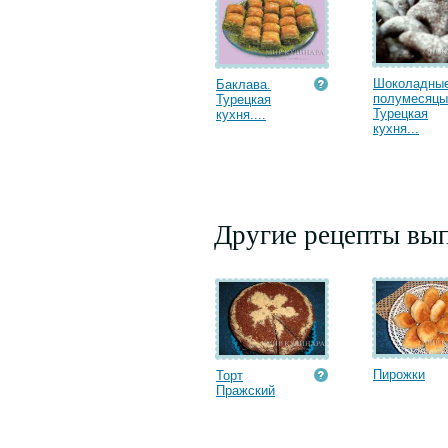
Шоколадны
Баклава.
полумесяцы
Турецкая
Турецкая
кухня....
кухня...
Другие рецепты вып
Пирожки
Торт
Пражский