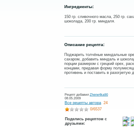
Ингредиенты:
150 гр. сливочного масла, 250 гр. сах
шоколада, 200 гр. миндаля.
Описание рецепта:
Поджарить толчёные миндальные оре
сахаром, добавить миндаль и шокола
порции размером с грецкий орех, рас
концами, придавая форму полумесяц
противень и поставить в разогретую д
Рецепт добавил
Zhene4ka90
08.05.2009
Все рецепты автора
24
0
/6537
Поделись рецептом с
друзьями: