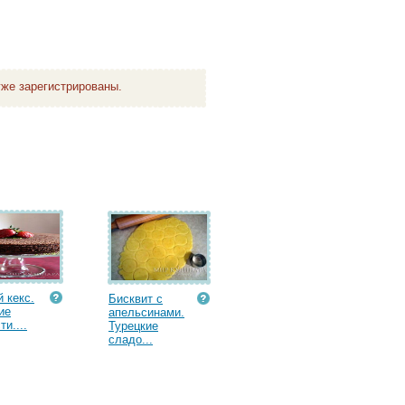
же зарегистрированы.
 кекс.
Бисквит с
ие
апельсинами.
и....
Турецкие
сладо...