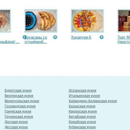
Круасаны со
Хачапури-5
Торт М
ны&quot;...
сгущёнкой...
(просто
Бурятская кухня
Испанская кухня
Венгерская кухня
Итальянская кухня
Венесуэльская кухня
Кабардино-балкарская кухня
Голландская кухня
Казахская кухня
Греческая кухня
Киргизская кухня
Грузинская кухня
Китайская кухня
Датская кухня
Корейская кухня
Детская кухня
Кубинская кухня