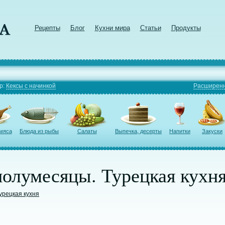
Рецепты
Блог
Кухни мира
Статьи
Продукты
р:
Кексы с начинкой
Расширенн
 мяса
Блюда из рыбы
Салаты
Выпечка, десерты
Напитки
Закуски
олумесяцы. Турецкая кухня
урецкая кухня