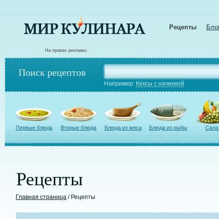
Рецепты
Бло
На правах рекламы:
Поиск рецептов
Например:
Кексы с начинкой
Первые блюда
Вторые блюда
Блюда из мяса
Блюда из рыбы
Сала
Рецепты
Главная страница
/ Рецепты