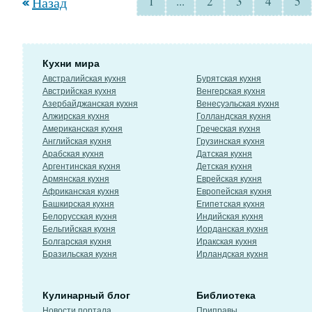
Назад
1
...
2
3
4
5
Кухни мира
Австралийская кухня
Бурятская кухня
Австрийская кухня
Венгерская кухня
Азербайджанская кухня
Венесуэльская кухня
Алжирская кухня
Голландская кухня
Американская кухня
Греческая кухня
Английская кухня
Грузинская кухня
Арабская кухня
Датская кухня
Аргентинская кухня
Детская кухня
Армянская кухня
Еврейская кухня
Африканская кухня
Европейская кухня
Башкирская кухня
Египетская кухня
Белорусская кухня
Индийская кухня
Бельгийская кухня
Иорданская кухня
Болгарская кухня
Иракская кухня
Бразильская кухня
Ирландская кухня
Кулинарный блог
Библиотека
Новости портала
Приправы