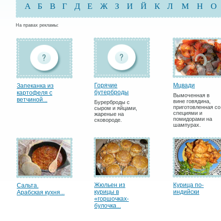
А
Б
В
Г
Д
Е
Ж
З
И
Й
К
Л
М
Н
О
На правах рекламы:
Горячие
Мцвади
Запеканка из
бутерброды
картофеля с
Вымоченная в
ветчиной...
вине говядина,
Бурерброды с
приготовленная со
сыром и яйцами,
специями и
жареные на
помидорами на
сковороде.
шампурах.
Жюльен из
Курица по-
Сальта.
курицы в
индийски
Арабская кухня...
«горшочках-
булочка...