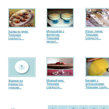
Мухаллеби с
Рахат лукум.
Халва из муки.
йогуртом.
Турецкие
Турецкая
Турецкий
сладости....
сладость....
десерт...
Мокрый кекс.
Бисквит с
Жаркое из
Турецкие
апельсинами.
курицы по-
сладости....
Турецкие сладо..
турецки...