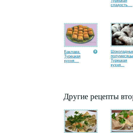
Турецкая
сладость....
Шоколадны
Баклава.
полумесяцы
Турецкая
Турецкая
кухня....
кухня...
Другие рецепты вт