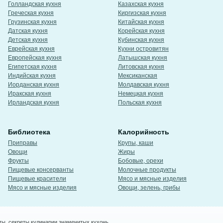
Голландская кухня
Казахская кухня
Греческая кухня
Киргизская кухня
Грузинская кухня
Китайская кухня
Датская кухня
Корейская кухня
Детская кухня
Кубинская кухня
Еврейская кухня
Кухни островитян
Европейская кухня
Латышская кухня
Египетская кухня
Литовская кухня
Индийская кухня
Мексиканская
Иорданская кухня
Молдавская кухня
Иракская кухня
Немецкая кухня
Ирландская кухня
Польская кухня
Библиотека
Калорийность
Приправы
Крупы, каши
Овощи
Жиры
Фрукты
Бобовые, орехи
Пищевые консерванты
Молочные продукты
Пищевые красители
Мясо и мясные изделия
Мясо и мясные изделия
Овощи, зелень, грибы
ты, секреты кулинарии знаменитых кухонь.