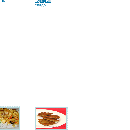
и....
Турецкие
сладо...