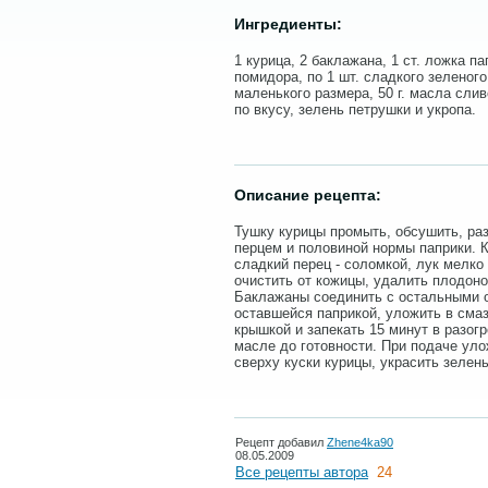
Ингредиенты:
1 курица, 2 баклажана, 1 ст. ложка п
помидора, по 1 шт. сладкого зеленого
маленького размера, 50 г. масла слив
по вкусу, зелень петрушки и укропа.
Описание рецепта:
Тушку курицы промыть, обсушить, раз
перцем и половиной нормы паприки. 
сладкий перец - соломкой, лук мелко
очистить от кожицы, удалить плодоно
Баклажаны соединить с остальными 
оставшейся паприкой, уложить в сма
крышкой и запекать 15 минут в разог
масле до готовности. При подаче уло
сверху куски курицы, украсить зелень
Рецепт добавил
Zhene4ka90
08.05.2009
Все рецепты автора
24