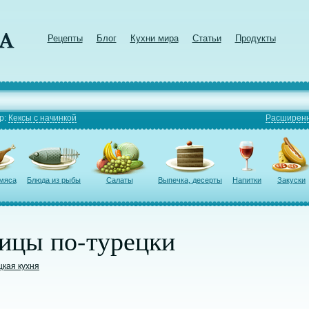
Рецепты
Блог
Кухни мира
Статьи
Продукты
р:
Кексы с начинкой
Расширенн
 мяса
Блюда из рыбы
Салаты
Выпечка, десерты
Напитки
Закуски
рицы по-турецки
цкая кухня