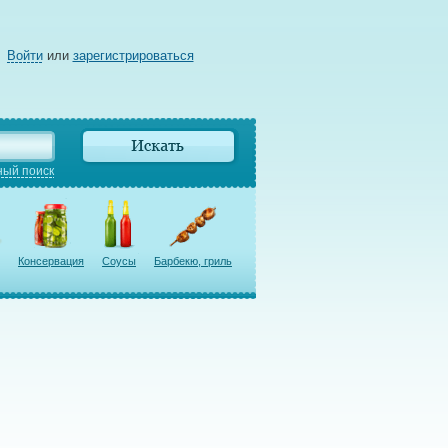
Войти
или
зарегистрироваться
ый поиск
Консервация
Соусы
Барбекю, гриль