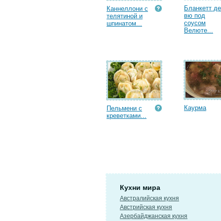
Бланкетт де
Каннеллони с
вю под
телятиной и
соусом
шпинатом...
Велюте...
Каурма
Пельмени с
креветками...
Кухни мира
Австралийская кухня
Австрийская кухня
Азербайджанская кухня