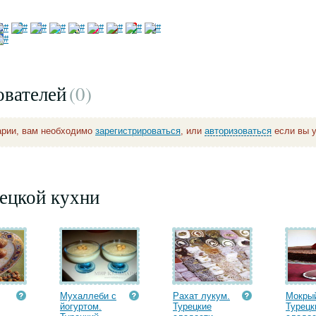
ователей
(0
)
арии, вам необходимо
зарегистрироваться
, или
авторизоваться
если вы у
ецкой кухни
Мухаллеби с
Рахат лукум.
Мокрый
йогуртом.
Турецкие
Турецк