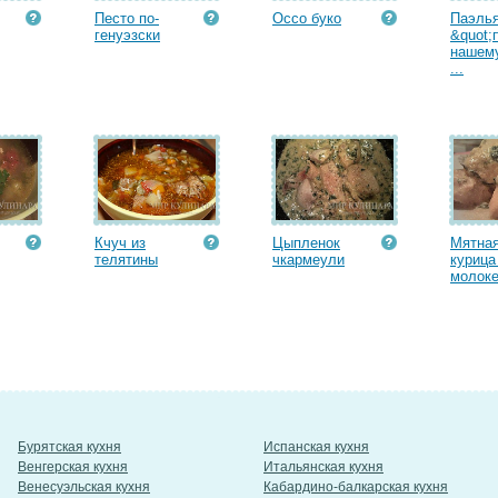
Песто по-
Оссо буко
Паэль
генуэзски
&quot;
нашему
...
Кчуч из
Цыпленок
Мятна
телятины
чкармеули
курица
молоке
Бурятская кухня
Испанская кухня
Венгерская кухня
Итальянская кухня
Венесуэльская кухня
Кабардино-балкарская кухня