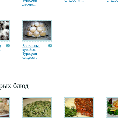
Турецкий
сладости....
сладост
десерт...
е
Ванильные
.
курабье.
Турецкая
сладость....
орых блюд