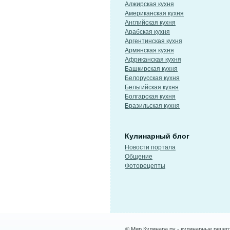
Алжирская кухня
Американская кухня
Английская кухня
Арабская кухня
Аргентинская кухня
Армянская кухня
Африканская кухня
Башкирская кухня
Белорусская кухня
Бельгийская кухня
Болгарская кухня
Бразильская кухня
Кулинарный блог
Новости портала
Общение
Фоторецепты
© Мир Кулинара.ру - кулинарные рецеп