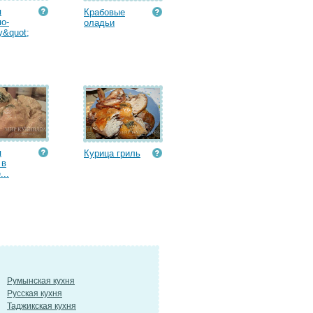
я
Крабовые
по-
оладьи
&quot;
я
Курица гриль
 в
...
Румынская кухня
Русская кухня
Таджикская кухня