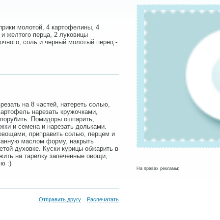
априки молотой, 4 картофелины, 4
 и желтого перца, 2 луковицы
очного, соль и черный молотый перец -
резать на 8 частей, натереть солью,
Картофель нарезать кружочками,
 порубить. Помидоры ошпарить,
жки и семена и нарезать дольками.
овощами, приправить солью, перцем и
занную маслом форму, накрыть
ретой духовке. Куски курицы обжарить в
жить на тарелку запеченные овощи,
ю :)
На правах рекламы:
Отправить другу
Распечатать