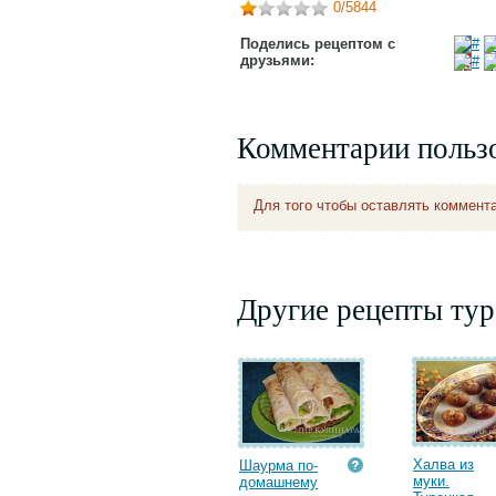
0
/5844
Поделись рецептом с
друзьями:
Комментарии польз
Для того чтобы оставлять коммент
Другие рецепты тур
Халва из
Шаурма по-
муки.
домашнему