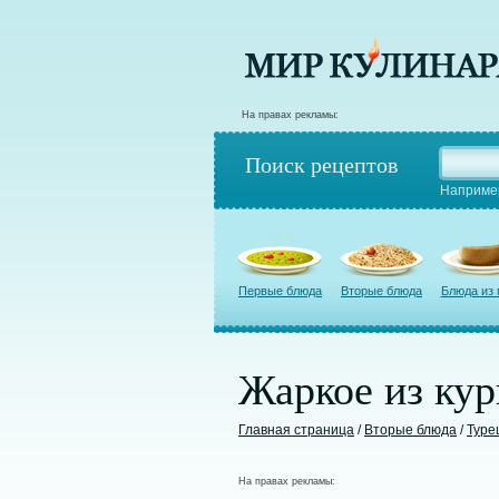
На правах рекламы:
Поиск рецептов
Наприме
Первые блюда
Вторые блюда
Блюда из
Жаркое из ку
Главная страница
/
Вторые блюда
/
Туре
На правах рекламы: