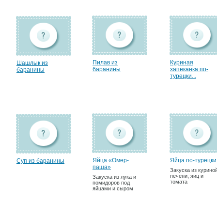
Пилав из
Куриная
Шашлык из
баранины
запеканка по-
баранины
турецки...
Яйца «Омер-
Яйца по-турецки
Суп из баранины
паша»
Закуска из курино
печени, яиц и
Закуска из лука и
томата
помидоров под
яйцами и сыром