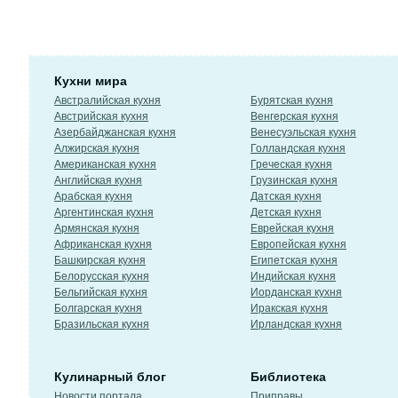
Кухни мира
Австралийская кухня
Бурятская кухня
Австрийская кухня
Венгерская кухня
Азербайджанская кухня
Венесуэльская кухня
Алжирская кухня
Голландская кухня
Американская кухня
Греческая кухня
Английская кухня
Грузинская кухня
Арабская кухня
Датская кухня
Аргентинская кухня
Детская кухня
Армянская кухня
Еврейская кухня
Африканская кухня
Европейская кухня
Башкирская кухня
Египетская кухня
Белорусская кухня
Индийская кухня
Бельгийская кухня
Иорданская кухня
Болгарская кухня
Иракская кухня
Бразильская кухня
Ирландская кухня
Кулинарный блог
Библиотека
Новости портала
Приправы