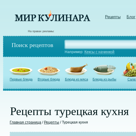
Рецепты
Блог
На правах рекламы:
Поиск рецептов
Например:
Кексы с начинкой
Первые блюда
Вторые блюда
Блюда из мяса
Блюда из рыбы
Сала
Рецепты турецкая кухня
Главная страница
/
Рецепты
/ Турецкая кухня