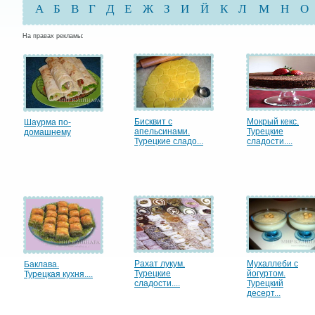
А
Б
В
Г
Д
Е
Ж
З
И
Й
К
Л
М
Н
О
На правах рекламы:
Бисквит с
Мокрый кекс.
Шаурма по-
апельсинами.
Турецкие
домашнему
Турецкие сладо...
сладости....
Рахат лукум.
Мухаллеби с
Баклава.
Турецкие
йогуртом.
Турецкая кухня....
сладости....
Турецкий
десерт...