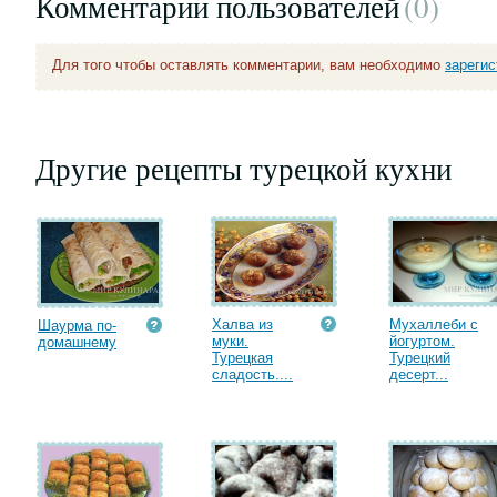
Комментарии пользователей
(0
)
Для того чтобы оставлять комментарии, вам необходимо
зареги
Другие рецепты турецкой кухни
Халва из
Мухаллеби с
Шаурма по-
муки.
йогуртом.
домашнему
Турецкая
Турецкий
сладость....
десерт...