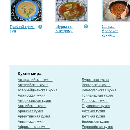
Шурпа по-
Сальта.
Грибной крем-
быстрому
Арабская
суп
кухня...
Кухни мира
Австралийская кухня
Бурятская кухня
Австрийская кухня
Венгерская кухня
Азербайджанская кухня
Венесуэльская кухня
Алжирская кухня
Голландская кухня
Американская кухня
Греческая кухня
Английская кухня
Грузинская кухня
Арабская кухня
Датская кухня
Аргентинская кухня
Детская кухня
Армянская кухня
Еврейская кухня
Африканская кухня
Европейская кухня