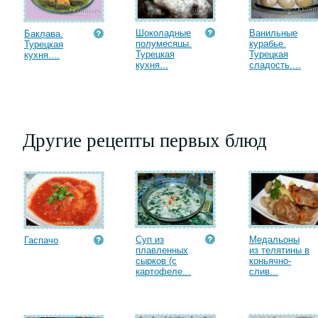
Шоколадные
Ванильные
Баклава.
полумесяцы.
курабье.
Турецкая
Турецкая
Турецкая
кухня....
кухня...
сладость....
Другие рецепты первых блюд
Суп из
Медальоны
Гаспачо
плавленных
из телятины в
сырков (с
коньячно-
картофеле...
слив...