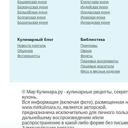
Башкирская кухня
Египетская кухня
Белорусская кухня
Индийская кухня
Бельгийская кухня
Иорданская кухня
Болгарская кухня
Иракская кухня
Бразильская кухня
Ирландская кухня
Кулинарный блог
Библиотека
Новости портала
Приправы
Общение
Овощи
Фоторецепты
Фрукты
Пищевые консерванты
Пищевые красители
Мясо и мясные изделия
© Мир Кулинара.ру - кулинарные рецепты, секре
кухонь.
Вся информация (включая фото), размещенная н
www.mirkulinara.ru, является авторской,
предназначена исключительно для личного польз
дальнейшему воспроизведению и/или
распространению в какой-либо форме без письм
Администрации портала.