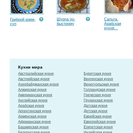
Шурпа по-
Сальта.
Грибной крем-
быстрому
Арабская
суп
кухня...
Кухни мира
Австралийская кухня
Бурятская кухня
Австрийская кухня
Венгерская кухня
Азербайджанская кухня
Венесуэльская кухня
Алжирская кухня
Голландская кухня
Американская кухня
Греческая кухня
Английская кухня
Грузинская кухня
Арабская кухня
Датская кухня
Аргентинская кухня
Детская кухня
Армянская кухня
Еврейская кухня
Африканская кухня
Европейская кухня
Башкирская кухня
Египетская кухня
Белорусская кухня
Индийская кухня