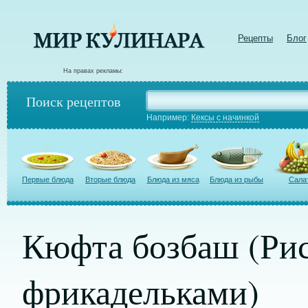
Рецепты
Блог
На правах рекламы:
Поиск рецептов
Например:
Кексы с начинкой
Первые блюда
Вторые блюда
Блюда из мяса
Блюда из рыбы
Сала
Кюфта бозбаш (Рис
фрикадельками)