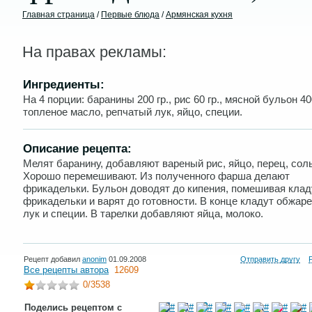
Главная страница
/
Первые блюда
/
Армянская кухня
На правах рекламы:
Ингредиенты:
На 4 порции: баранины 200 гр., рис 60 гр., мясной бульон 400
топленое масло, репчатый лук, яйцо, специи.
Описание рецепта:
Мелят баранину, добавляют вареный рис, яйцо, перец, соль
Хорошо перемешивают. Из полученного фарша делают
фрикадельки. Бульон доводят до кипения, помешивая клад
фрикадельки и варят до готовности. В конце кладут обжар
лук и специи. В тарелки добавляют яйца, молоко.
Рецепт добавил
anonim
01.09.2008
Отправить другу
Все рецепты автора
12609
0
/3538
Поделись рецептом с