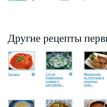
Другие рецепты пер
Суп из
Медальоны
Гаспачо
плавленных
из телятины в
сырков (с
коньячно-
картофеле...
слив...